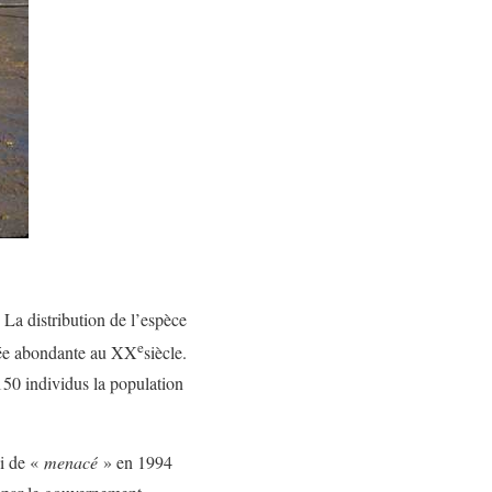
. La distribution de l’espèce
e
dérée abondante au XX
siècle.
 150 individus la population
ui de «
menacé
» en 1994