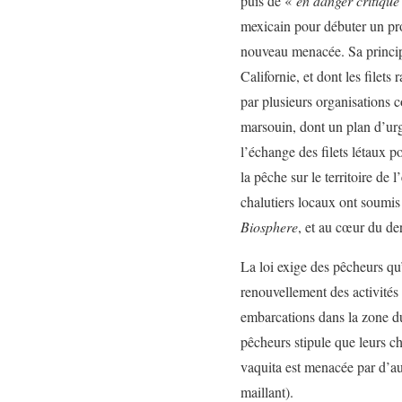
puis de «
en danger critique
mexicain pour débuter un pro
nouveau menacée. Sa principa
Californie, et dont les file
par plusieurs organisations
marsouin, dont un plan d’urg
l’échange des filets létaux p
la pêche sur le territoire de 
chalutiers locaux ont soumis
Biosphere
, et au cœur du der
La loi exige des pêcheurs q
renouvellement des activités 
embarcations dans la zone d
pêcheurs stipule que leurs ch
vaquita est menacée par d’aut
maillant).