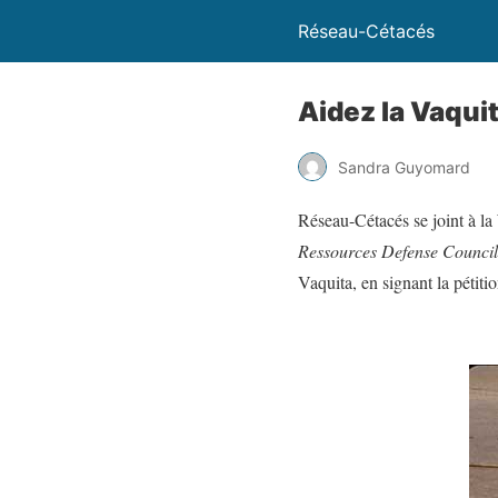
Réseau-Cétacés
Aidez la Vaqui
Sandra Guyomard
Réseau-Cétacés se joint à l
Ressources Defense Counci
Vaquita, en signant la pétit