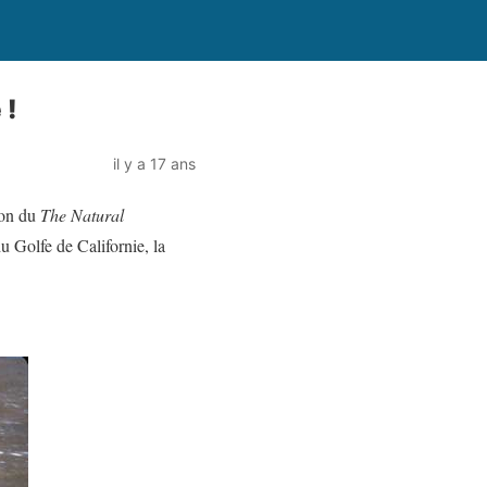
 !
il y a 17 ans
ion du
The Natural
 Golfe de Californie, la