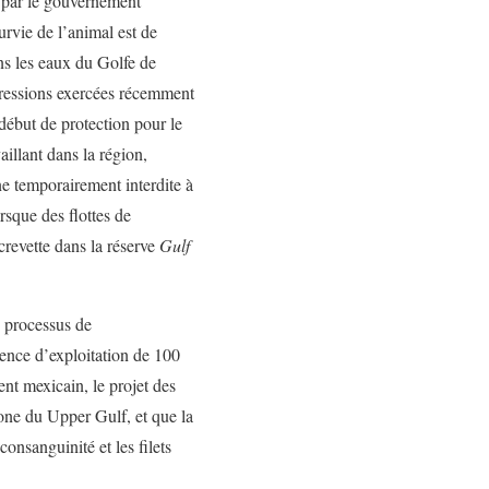
 par le gouvernement
urvie de l’animal est de
ns les eaux du Golfe de
 pressions exercées récemment
ébut de protection pour le
illant dans la région,
ne temporairement interdite à
orsque des flottes de
crevette dans la réserve
Gulf
 processus de
icence d’exploitation de 100
t mexicain, le projet des
zone du Upper Gulf, et que la
onsanguinité et les filets