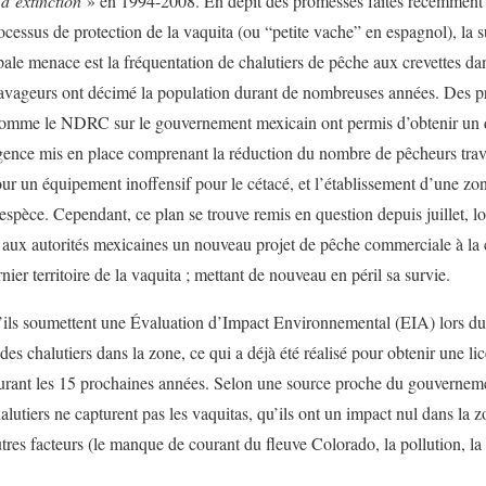
 d’extinction
» en 1994-2008. En dépit des promesses faites récemment
cessus de protection de la vaquita (ou “petite vache” en espagnol), la s
le menace est la fréquentation de chalutiers de pêche aux crevettes da
ts ravageurs ont décimé la population durant de nombreuses années. Des
 comme le NDRC sur le gouvernement mexicain ont permis d’obtenir un d
ence mis en place comprenant la réduction du nombre de pêcheurs trava
our un équipement inoffensif pour le cétacé, et l’établissement d’une zo
l’espèce. Cependant, ce plan se trouve remis en question depuis juillet, l
 aux autorités mexicaines un nouveau projet de pêche commerciale à la 
nier territoire de la vaquita ; mettant de nouveau en péril sa survie.
u’ils soumettent une Évaluation d’Impact Environnemental (EIA) lors du
des chalutiers dans la zone, ce qui a déjà été réalisé pour obtenir une l
urant les 15 prochaines années. Selon une source proche du gouvernemen
alutiers ne capturent pas les vaquitas, qu’ils ont un impact nul dans la 
res facteurs (le manque de courant du fleuve Colorado, la pollution, la c