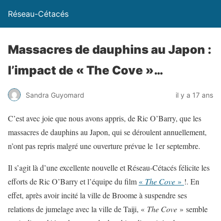
Réseau-Cétacés
Massacres de dauphins au Japon :
l’impact de « The Cove »…
Sandra Guyomard
il y a 17 ans
C’est avec joie que nous avons appris, de Ric O’Barry, que les
massacres de dauphins au Japon, qui se déroulent annuellement,
n’ont pas repris malgré une ouverture prévue le 1er septembre.
Il s’agit là d’une excellente nouvelle et Réseau-Cétacés félicite les
efforts de Ric O’Barry et l’équipe du film
«
The Cove
»
!. En
effet, après avoir incité la ville de Broome à suspendre ses
relations de jumelage avec la ville de Taiji, «
The Cove
» semble