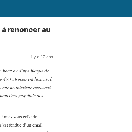
 à renoncer au
il y a 17 ans
’un hoax ou d’une blague de
e 4×4 atrocement luxueux à
avoir un intérieur recouvert
e boucliers mondiale des
dé mais sous celle de…
’est fendue d’un email