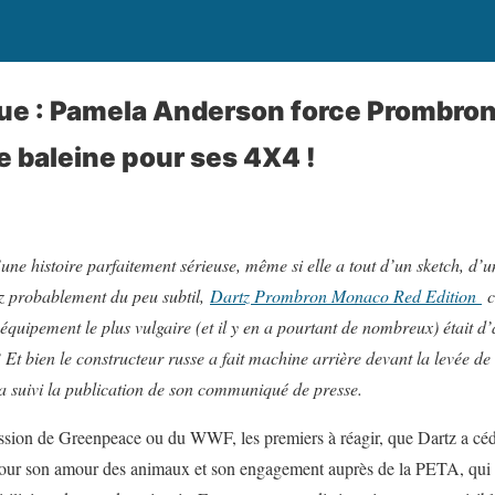
ue : Pamela Anderson force Prombron
e baleine pour ses 4X4 !
d’une histoire parfaitement sérieuse, même si elle a tout d’un sketch, d
ez probablement du peu subtil,
Dartz Prombron Monaco Red Edition
c
’équipement le plus vulgaire (et il y en a pourtant de nombreux) était d’
? Et bien le constructeur russe a fait machine arrière devant la levée d
 a suivi la publication de son communiqué de presse.
ression de Greenpeace ou du WWF, les premiers à réagir, que Dartz a cé
ur son amour des animaux et son engagement auprès de la PETA, qui s