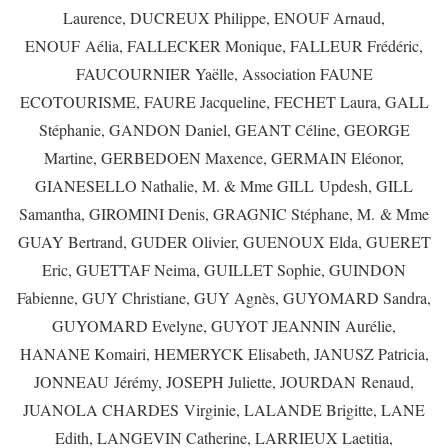
Laurence, DUCREUX Philippe, ENOUF Arnaud,
ENOUF Aélia, FALLECKER Monique, FALLEUR Frédéric,
FAUCOURNIER Yaëlle, Association FAUNE
ECOTOURISME, FAURE Jacqueline, FECHET Laura, GALL
Stéphanie, GANDON Daniel, GEANT Céline, GEORGE
Martine, GERBEDOEN Maxence, GERMAIN Eléonor,
GIANESELLO Nathalie, M. & Mme GILL Updesh, GILL
Samantha, GIROMINI Denis, GRAGNIC Stéphane, M. & Mme
GUAY Bertrand, GUDER Olivier, GUENOUX Elda, GUERET
Eric, GUETTAF Neima, GUILLET Sophie, GUINDON
Fabienne, GUY Christiane, GUY Agnès, GUYOMARD Sandra,
GUYOMARD Evelyne, GUYOT JEANNIN Aurélie,
HANANE Komairi, HEMERYCK Elisabeth, JANUSZ Patricia,
JONNEAU Jérémy, JOSEPH Juliette, JOURDAN Renaud,
JUANOLA CHARDES Virginie, LALANDE Brigitte, LANE
Edith, LANGEVIN Catherine, LARRIEUX Laetitia,