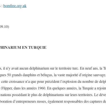
s :
bornfree.org.uk
09.10)
PHINARIUM EN TURQUIE
 il n’y avait aucun delphinarium sur le territoire turc. En neuf ans, la T
ues 50 grands dauphins et bélugas, la vaste majorité d’origine sauvage.
f, cette croissance n’a que pour précédent l’explosion du nombre de del
rie Flipper, dans les années 1960. En quelques années, la Turquie a rejoint
nations possédant le plus de delphinariums sur leurs territoires. Le dév
llaboration d’entrepreneurs russes, également responsables des captures d