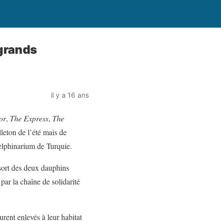
grands
il y a 16 ans
or
,
The Express
,
The
illeton de l’été mais de
delphinarium de Turquie.
 sort des deux dauphins
par la chaîne de solidarité
furent enlevés à leur habitat