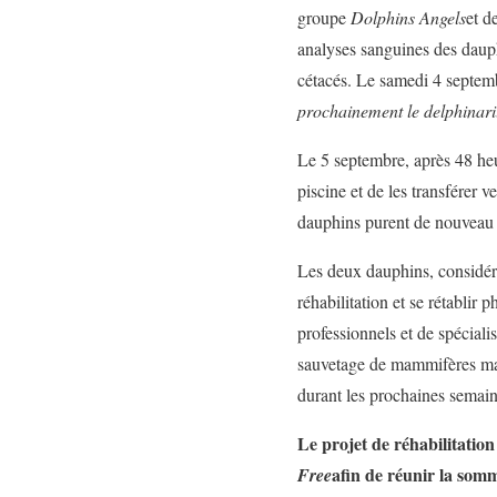
groupe
Dolphins Angels
et d
analyses sanguines des dauph
cétacés. Le samedi 4 septemb
prochainement le delphinar
Le 5 septembre, après 48 he
piscine et de les transférer v
dauphins purent de nouveau n
Les deux dauphins, considéra
réhabilitation et se rétabli
professionnels et de spécia
sauvetage de mammifères mari
durant les prochaines semain
Le projet de réhabilitation
afin de réunir la som
Free