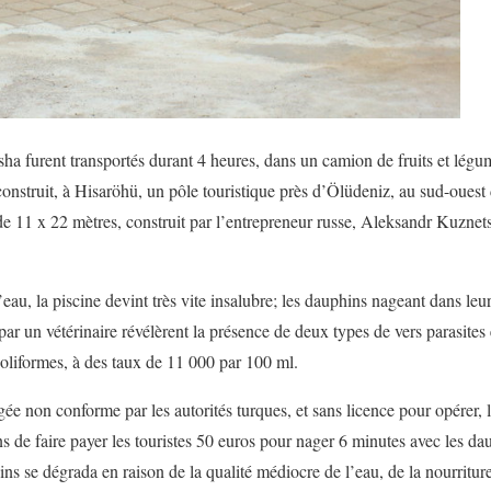
ha furent transportés durant 4 heures, dans un camion de fruits et légum
nstruit, à Hisaröhü, un pôle touristique près d’Ölüdeniz, au sud-ouest d
de 11 x 22 mètres, construit par l’entrepreneur russe, Aleksandr Kuznets
’eau, la piscine devint très vite insalubre; les dauphins nageant dans le
par un vétérinaire révélèrent la présence de deux types de vers parasites
oliformes, à des taux de 11 000 par 100 ml.
ugée non conforme par les autorités turques, et sans licence pour opérer, 
 de faire payer les touristes 50 euros pour nager 6 minutes avec les da
ns se dégrada en raison de la qualité médiocre de l’eau, de la nourritur