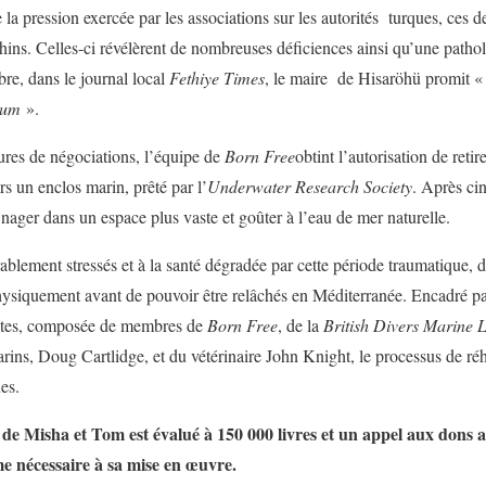
e la pression exercée par les associations sur les autorités turques, ces
ins. Celles-ci révélèrent de nombreuses déficiences ainsi qu’une pathol
re, dans le journal local
Fethiye Times
, le maire de Hisaröhü promit 
ium
».
ures de négociations, l’équipe de
Born Free
obtint l’autorisation de reti
ers un enclos marin, prêté par l’
Underwater Research Society
. Après cin
ager dans un espace plus vaste et goûter à l’eau de mer naturelle.
blement stressés et à la santé dégradée par cette période traumatique, 
r physiquement avant de pouvoir être relâchés en Méditerranée. Encadré p
listes, composée de membres de
Born Free
, de la
British Divers Marine L
ns, Doug Cartlidge, et du vétérinaire John Knight, le processus de réha
es.
 de Misha et Tom est évalué à 150 000 livres et un appel aux dons a
me nécessaire à sa mise en œuvre.