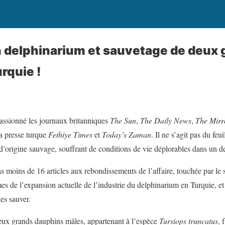
 delphinarium et sauvetage de deux 
rquie !
 passionné les journaux britanniques
The Sun
,
The Daily News
,
The Mirr
la presse turque
Fethiye Times
et
Today’s Zaman
. Il ne s’agit pas du feu
 d’origine sauvage, souffrant de conditions de vie déplorables dans un 
as moins de 16 articles aux rebondissements de l’affaire, touchée par le
es de l’expansion actuelle de l’industrie du delphinarium en Turquie, et 
les sauver.
deux grands dauphins mâles, appartenant à l’espèce
Tursiops truncatus
, 