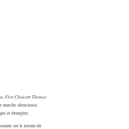
on
,
First Choice
et
Thomas
e marche silencieuse,
que et étrangère.
tante sur le terrain du