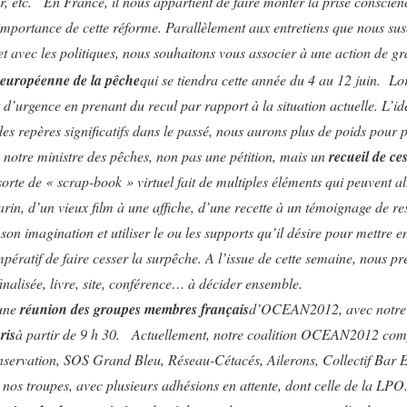
r, etc.
En France, il nous appartient de faire monter la prise conscien
’importance de cette réforme. Parallèlement aux entretiens que nous su
et avec les politiques, nous souhaitons vous associer à une action de 
européenne de la pêche
qui se tiendra cette année du 4 au 12 juin.
Lor
 d’urgence en prenant du recul par rapport à la situation actuelle. L’idé
des repères significatifs dans le passé, nous aurons plus de poids pour 
 notre ministre des pêches, non pas une pétition, mais un
recueil de ce
sorte de « scrap-book » virtuel fait de multiples éléments qui peuvent a
rin, d’un vieux film à une affiche, d’une recette à un témoignage de
son imagination et utiliser le ou les supports qu’il désire pour mettre
mpératif de faire cesser la surpêche. A l’issue de cette semaine, nous 
nalisée, livre, site, conférence… à décider ensemble.
 une
réunion des groupes membres français
d’OCEAN2012, avec notre c
ris
à partir de 9 h 30.
Actuellement, notre coalition OCEAN2012 com
ervation, SOS Grand Bleu, Réseau-Cétacés, Ailerons, Collectif Bar 
 nos troupes, avec plusieurs adhésions en attente, dont celle de la LPO.