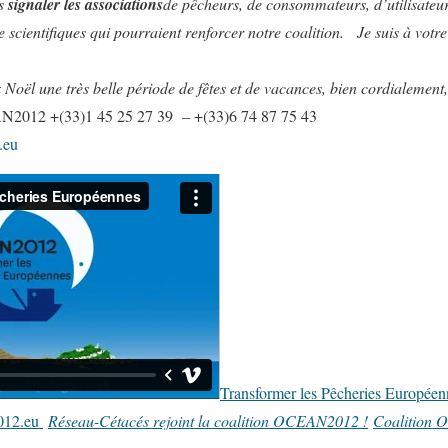
us
signaler les associations
de pêcheurs, de consommateurs, d’utilisateur
 scientifiques qui pourraient renforcer notre coalition.
Je suis à votre
x Noël une très belle période de fêtes et de vacances, bien cordialement,
N2012 +(33)1 45 25 27 39 – +(33)6 74 87 75 43
.eu
Transformer les Pêcheries Europée
012.eu
Réseau-Cétacés rejoint la coalition OCEAN2012 !
Coalition O