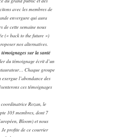
ce du grand public et des
scitons avec les membres de
grande envergure qui aura
s de cette semaine nous
e (« back to the future »)
proposer nos alternatives.
s témoignages sur la santé
ller du témoignage écrit d’un
 restaurateur… Chaque groupe
 en exergue l’abondance des
présenterons ces témoignages
oordinatrice Rozan, le
pte 103 membres, dont 7
Européen, Bloom) et nous
 Je profite de ce courrier