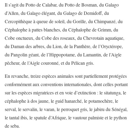
Il s’agit du Potto de Calabar, du Potto de Bosman, du Galago
d’Allen, du Galago élégant, du Galago de Demidoff, du
Cercopithèque à queue de soleil, du Gorille, du Chimpanzé, du
Céphalophe à pattes blanches, du Céphalophe de Grimm, du
Cobe onctueux, du Cobe des roseaux, du Chevrotain aquatique,
du Daman des arbres, du Lion, de la Panthère, de l’Oryctérope,
du Pangolin géant, de l’Hippopotame, du Lamantin, de l’Aigle
pêcheur, de l’Aigle couronné, et du Pélican gris.
En revanche, treize espèces animales sont partiellement protégées
conformément aux conventions internationales, dont celles portant
sur les espèces migratrices et en voie d’extinction : le sitatunga, le
céphalophe à dos jaune, le guid hanarché, le potamochère, le
serval, le servalin, le varan, le perroquet gris, le jabiru du Sénégal,
le tantal ibis, le spatule d’Afrique, le vautour palmiste et le python
de seba.