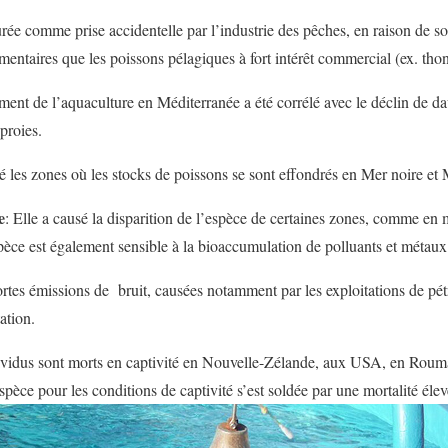
urée comme prise accidentelle par l’industrie des pêches, en raison de s
entaires que les poissons pélagiques à fort intérêt commercial (ex. thon
ent de l’aquaculture en Méditerranée a été corrélé avec le déclin de d
proies.
té les zones où les stocks de poissons se sont effondrés en Mer noire et
e
: Elle a causé la disparition de l’espèce de certaines zones, comme en 
èce est également sensible à la bioaccumulation de polluants et métaux 
ortes émissions de bruit, causées notamment par les exploitations de pét
ation.
ividus sont morts en captivité en Nouvelle-Zélande, aux USA, en Rouma
pèce pour les conditions de captivité s’est soldée par une mortalité éle