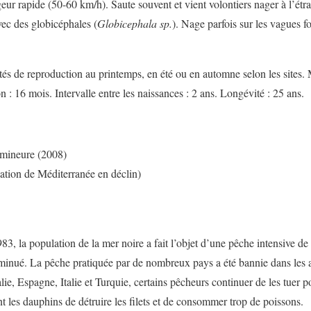
geur rapide (50-60 km/h). Saute souvent et vient volontiers nager à l’étr
c des globicéphales (
Globicephala sp.
). Nage parfois sur les vagues f
ités de reproduction au printemps, en été ou en automne selon les sites. 
n : 16 mois. Intervalle entre les naissances : 2 ans. Longévité : 25 ans.
mineure (2008)
tion de Méditerranée en déclin)
83, la population de la mer noire a fait l’objet d’une pêche intensive de 
iminué. La pêche pratiquée par de nombreux pays a été bannie dans les
e, Espagne, Italie et Turquie, certains pêcheurs continuer de les tuer p
t les dauphins de détruire les filets et de consommer trop de poissons.