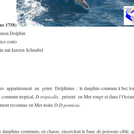
us 1758)
mmon Dolphin
ico corto
n mit kurzen Schnabel
ces appartiennent au genre Delphinus : le dauphin commun à bec l
in commun tropical,
D.tropicalis
, présent en Mer rouge et dans l’Océan
galement reconnue en Mer noire
D.D.ponticus
.
dauphins communs, en chasse, encerclent le banc de poissons ciblé, q