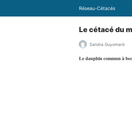
Réseau-Cétacés
Le cétacé du 
Sandra Guyomard
Le dauphin commun à bec