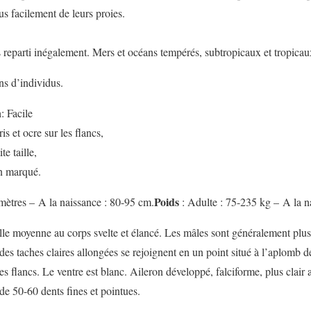
lus facilement de leurs proies.
 reparti inégalement. Mers et océans tempérés, subtropicaux et tropicau
ons d’individus.
n
: Facile
s et ocre sur les flancs,
e taille,
en marqué.
Poids
 mètres – A la naissance : 80-95 cm.
: Adulte : 75-235 kg – A la n
lle moyenne au corps svelte et élancé. Les mâles sont généralement plus
des taches claires allongées se rejoignent en un point situé à l’aplomb d
es flancs. Le ventre est blanc. Aileron développé, falciforme, plus clair a
e 50-60 dents fines et pointues.