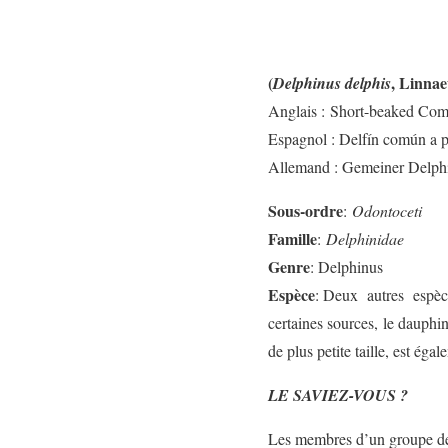
(
, Linnae
Delphinus delphis
Anglais : Short-beaked Co
Espagnol : Delfín común a p
Allemand : Gemeiner Delphi
Sous-ordre
:
Odontoceti
Famille
:
Delphinidae
Genre
: Delphinus
Espèce
: Deux autres espè
certaines sources, le dauph
de plus petite taille, est é
LE SAVIEZ-VOUS ?
Les membres d’un groupe de 