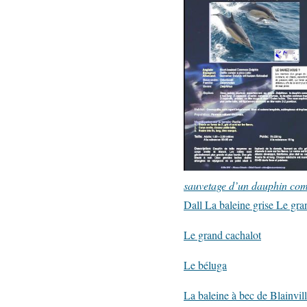
sauvetage d’un dauphin co
Dall
La baleine grise
Le gra
Le grand cachalot
Le béluga
La baleine à bec de Blainvil