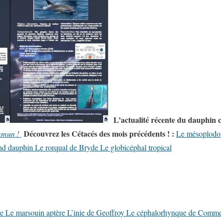
L’actualité récente du dauphin
Découvrez les Cétacés des mois précédents ! :
mmun !
Le mésoplodo
nd dauphin
Le rorqual de Bryde
Le globicéphal tropical
le
Le marsouin aptère
L’inie de Geoffroy
Le céphalorhynque de Comm