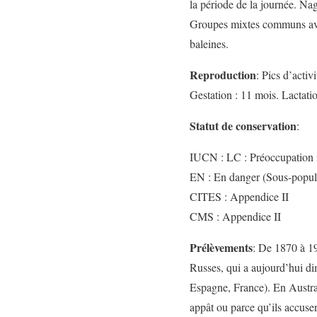
la période de la journée. Na
Groupes mixtes communs ave
baleines.
Reproduction
: Pics d’activ
Gestation : 11 mois. Lactatio
Statut de conservation
:
IUCN : LC : Préoccupation 
EN : En danger (Sous-popula
CITES : Appendice II
CMS : Appendice II
Prélèvements
: De 1870 à 19
Russes, qui a aujourd’hui d
Espagne, France). En Australi
appât ou parce qu’ils accusen