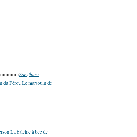
 commun :
Zanzibar :
n du Pérou
Le marsouin de
erson
La baleine à bec de