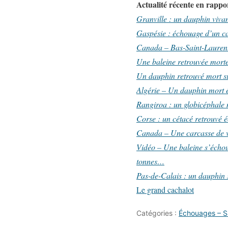
Actualité récente en rappor
Granville : un dauphin viva
Gaspésie : échouage d’un c
Canada – Bas-Saint-Laurent
Une baleine retrouvée mort
Un dauphin retrouvé mort s
Algérie – Un dauphin mort 
Rangiroa : un globicéphale 
Corse : un cétacé retrouvé 
Canada – Une carcasse de v
Vidéo – Une baleine s’échou
tonnes…
Pas-de-Calais : un dauphin
Le grand cachalot
Catégories :
Échouages – 