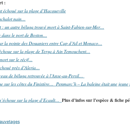
t :
nt échoué sur la plage d’Hacqueville
achalot nain…
 : un autre béluga trouvé mort à Saint-Fabien-sur-Mer…
e dans le port de Boston…
ur la pointe des Douaniers entre Cap d’Ail et Monaco…
échoue sur la plage de Terga à Ain Temouchent…
mort sur le récif…
échoué près d’Aleria…
eau de béluga retrouvée à l’Anse-au-Persil…
e sur les côtes du Finistère…
Penmarc’h – La baleine était une jeune 
Plus d’infos sur l’espèce & fiche p
 s’échoue sur la plage d’Ecault…
Sauvetages