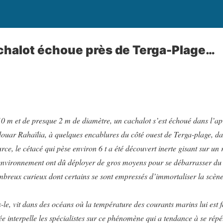
achalot échoue près de Terga-Plage…
0 m et de presque 2 m de diamètre, un cachalot s’est échoué dans l’apr
douar Rahaïlia, à quelques encablures du côté ouest de Terga-plage, da
ce, le cétacé qui pèse environ 6 t a été découvert inerte gisant sur un 
l’environnement ont dû déployer de gros moyens pour se débarrasser d
ombreux curieux dont certains se sont empressés d’immortaliser la scèn
-le, vit dans des océans où la température des courants marins lui est
 interpelle les spécialistes sur ce phénomène qui a tendance à se répét