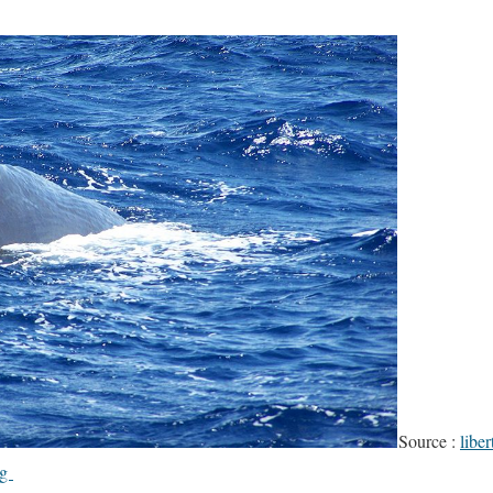
Source :
libe
rg