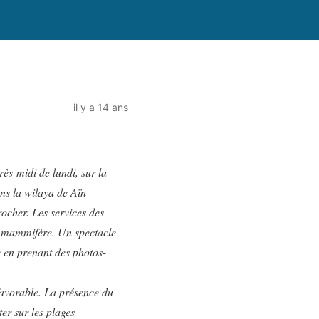
il y a 14 ans
ès-midi de lundi, sur la
ns la wilaya de Aïn
rocher. Les services des
u mammifère. Un spectacle
e en prenant des photos-
 favorable. La présence du
er sur les plages