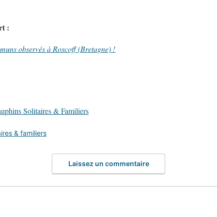
t :
uns observés à Roscoff (Bretagne) !
uphins Solitaires & Familiers
ires & familiers
Laissez un commentaire