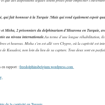
r et que des dispositions légales soient prises pour empêcher l’ouvertu
, qui fait honneur à la Turquie !
Mais qui rend également espoir quan
 et Misha
, 2 prisonniers du delphinarium d’Hisaronu en Turquie, avai
tée au niveau internationale.
Au terme d’une longue réhabilitation, ils
bres et heureux. Misha s’en est allé vers Chypre, où la captivité est int
s de Kusadesi, non loin du lieu de sa capture. Tous deux sont en parfa
s en rapport :
freedolphinsbelgium.wordpress.com
rg
rie de la captivité en Turquie