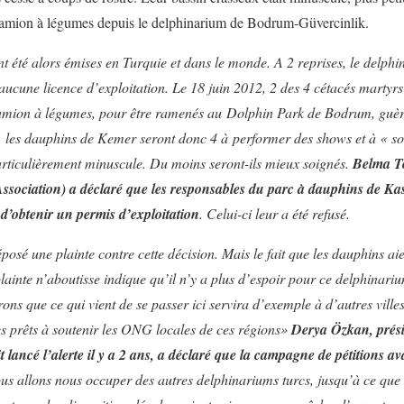
camion à légumes depuis le delphinarium de Bodrum-Güvercinlik.
nt été alors émises en Turquie et dans le monde.
A 2 reprises, le delphi
d’aucune licence d’exploitation.
Le 18 juin 2012, 2 des 4 cétacés martyrs
 camion à légumes, pour être ramenés au Dolphin Park de Bodrum, gu
, les dauphins de Kemer seront donc 4 à performer des shows et à « so
articulièrement minuscule. Du moins seront-ils mieux soignés.
Belma T
ciation) a déclaré que les responsables du parc à dauphins de Kas
 d’obtenir un permis d’exploitation
.
Celui-ci leur a été refusé.
posé une plainte contre cette décision. Mais le fait que les dauphins ai
ainte n’aboutisse indique qu’il n’y a plus d’espoir pour ce delphinari
rons que ce qui vient de se passer ici servira d’exemple à d’autres vill
prêts à soutenir les ONG locales de ces régions
»
Derya Özkan, prési
it lancé l’alerte il y a 2 ans, a déclaré que la campagne de pétitions av
us allons nous occuper des autres delphinariums turcs, jusqu’à ce que 