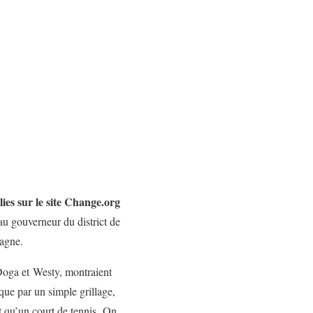
lies sur le site Change.org
 au gouverneur du district de
pagne.
Doga et Westy, montraient
que par un simple grillage,
it qu’un court de tennis. On