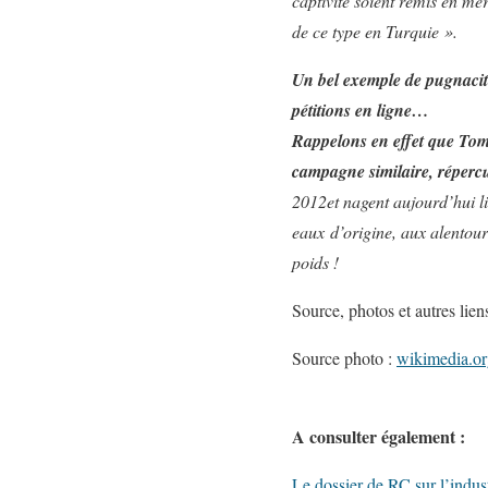
captivité soient remis en me
de ce type en Turquie ».
Un bel exemple de pugnacité
pétitions en ligne…
Rappelons en effet que Tom
campagne similaire, répercu
2012
et nagent aujourd’hui li
eaux d’origine, aux alentour
poids !
Source, photos et autres lien
Source photo :
wikimedia.o
A consulter également :
Le dossier de RC sur l’indust