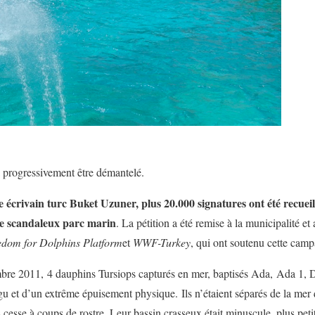
 progressivement être démantelé.
e écrivain turc Buket Uzuner
, plus 20.000 signatures ont été recueil
 ce scandaleux parc marin
. La pétition a été remise à la municipalité et
edom for Dolphins Platform
et
WWF-Turkey
, qui ont soutenu cette cam
re 2011, 4 dauphins Tursiops capturés en mer, baptisés Ada, Ada 1, 
igu et d’un extrême épuisement physique. Ils n’étaient séparés de la mer 
ns cesse à coups de rostre. Leur bassin crasseux était minuscule, plus pet