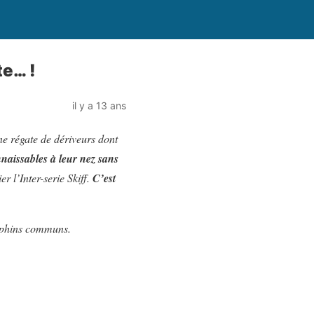
te… !
il y a 13 ans
ne régate de dériveurs dont
naissables à leur nez sans
r l’Inter-serie Skiff.
C’est
auphins communs.