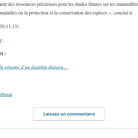
ent des ressources précieuses pour les études futures sur les mammifères
 maladies ou la protection et la conservation des espèces », conclut-il.
(30.11.13)
rg
t :
e du génome d’un dauphin disparu…
tifique
Laissez un commentaire