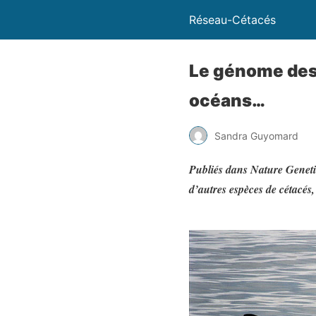
Réseau-Cétacés
Le génome des 
océans…
Sandra Guyomard
Publiés dans Nature Genetic
d’autres espèces de cétacés,