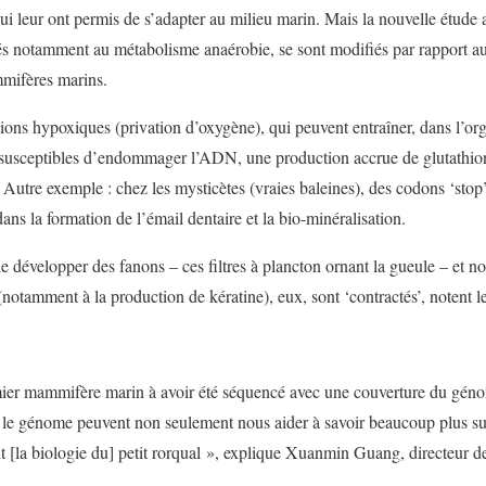
qui leur ont permis de s’adapter au milieu marin. Mais la nouvelle étude
és notamment au métabolisme anaérobie, se sont modifiés par rapport au
mifères marins.
ions hypoxiques (privation d’oxygène), qui peuvent entraîner, dans l’or
 susceptibles d’endommager l’ADN, une production accrue de glutathion,
utre exemple : chez les mysticètes (vraies baleines), des codons ‘sto
 la formation de l’émail dentaire et la bio-minéralisation.
 développer des fanons – ces filtres à plancton ornant la gueule – et no
notamment à la production de kératine), eux, sont ‘contractés’, notent l
remier mammifère marin à avoir été séquencé avec une couverture du gén
 le génome peuvent non seulement nous aider à savoir beaucoup plus s
 [la biologie du] petit rorqual », explique Xuanmin Guang, directeur de 