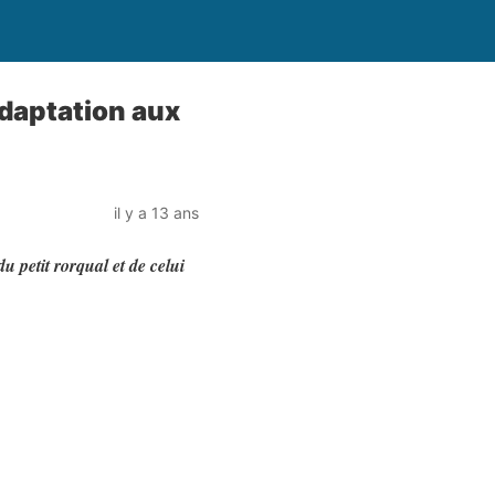
adaptation aux
il y a 13 ans
 petit rorqual et de celui