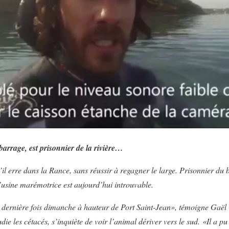
barrage, est prisonnier de la rivière…
il erre dans la Rance, sans réussir à regagner le large. Prisonnier du
l’usine marémotrice est aujourd’hui introuvable.
a dernière fois dimanche à hauteur de Port Saint-Jean», témoigne Gaël
udie les cétacés, s’inquiète de voir l’animal dériver vers le sud. «Il a 