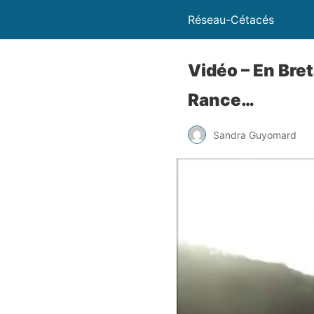
Réseau-Cétacés
Vidéo – En Bre
Rance…
Sandra Guyomard