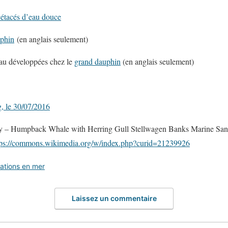
cétacés d’eau douce
phin
(en anglais seulement)
eau développées chez le
grand dauphin
(en anglais seulement)
g, le 30/07/2016
y – Humpback Whale with Herring Gull Stellwagen Banks Marine Sa
ps://commons.wikimedia.org/w/index.php?curid=21239926
ations en mer
Laissez un commentaire