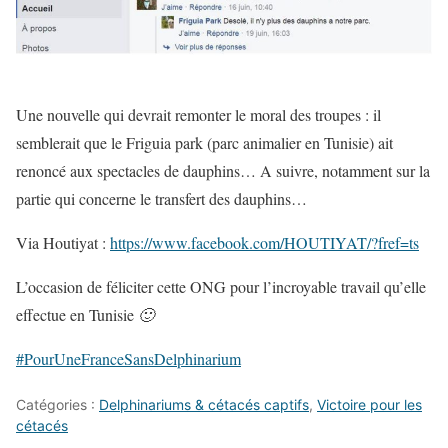
Une nouvelle qui devrait remonter le moral des troupes : il
semblerait que le Friguia park (parc animalier en Tunisie) ait
renoncé aux spectacles de dauphins…
A suivre, notamment sur la
partie qui concerne le transfert des dauphins…
Via Houtiyat :
https://www.facebook.com/HOUTIYAT/?fref=ts
L’occasion de féliciter cette ONG pour l’incroyable travail qu’elle
effectue en Tunisie
🙂
‪#‎
PourUneFranceSansDelphinarium‬
Catégories :
Delphinariums & cétacés captifs
,
Victoire pour les
cétacés