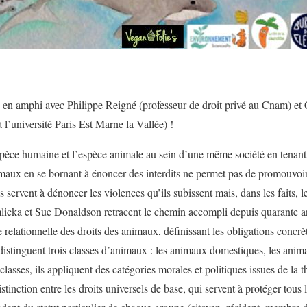
5 en amphi avec Philippe Reigné (professeur de droit privé au Cnam) et
 l’université Paris Est Marne la Vallée) !
pèce humaine et l’espèce animale au sein d’une même société en tenant 
imaux en se bornant à énoncer des interdits ne permet pas de promouvoi
s servent à dénoncer les violences qu’ils subissent mais, dans les faits, l
cka et Sue Donaldson retracent le chemin accompli depuis quarante ans 
 relationnelle des droits des animaux, définissant les obligations concr
istinguent trois classes d’animaux : les animaux domestiques, les anim
asses, ils appliquent des catégories morales et politiques issues de la th
inction entre les droits universels de base, qui servent à protéger tous le