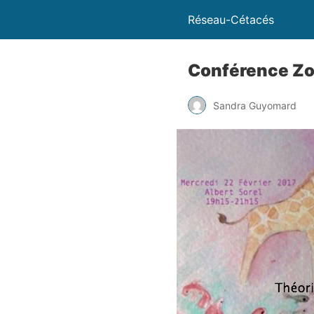
Réseau-Cétacés
Conférence Zoo
Sandra Guyomard