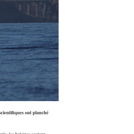
scientifiques ont planché
le, les baleines sautent-