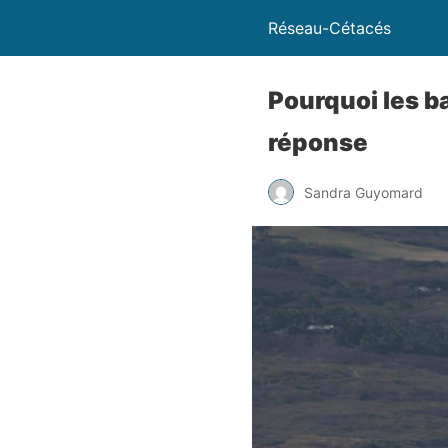
Réseau-Cétacés
Pourquoi les ba
réponse
Sandra Guyomard