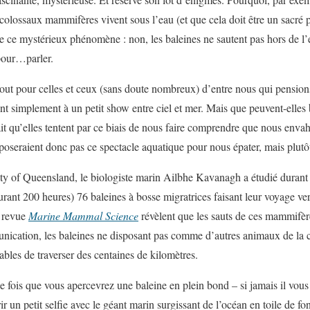
s colossaux mammifères vivent sous l’eau (et que cela doit être un sacré p
de ce mystérieux phénomène : non, les baleines ne sautent pas hors de l’
pour…parler.
tout pour celles et ceux (sans doute nombreux) d’entre nous qui pensio
t simplement à un petit show entre ciel et mer. Mais que peuvent-elles b
it qu’elles tentent par ce biais de nous faire comprendre que nous envah
poseraient donc pas ce spectacle aquatique pour nous épater, mais plutôt
ty of Queensland, le biologiste marin Ailbhe Kavanagh a étudié durant
rant 200 heures) 76 baleines à bosse migratrices faisant leur voyage ver
a revue
Marine Mammal Science
révèlent que les sauts de ces mammifèr
unication, les baleines ne disposant pas comme d’autres animaux de la c
ables de traverser des centaines de kilomètres.
 fois que vous apercevrez une baleine en plein bond – si jamais il vous a
r un petit selfie avec le géant marin surgissant de l’océan en toile de fon