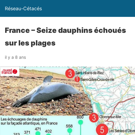
Réseau-Cétacés
France – Seize dauphins échoués
sur les plages
il y a 8 ans