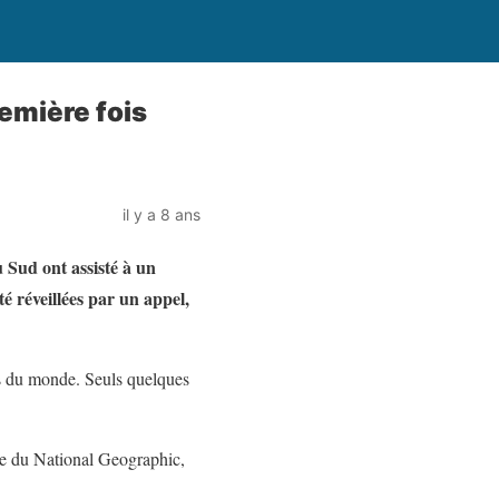
emière fois
il y a 8 ans
 Sud ont assisté à un
té réveillées par un appel,
ves du monde. Seuls quelques
te du National Geographic,