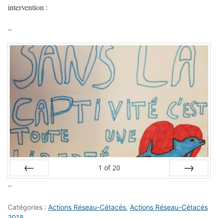
intervention :
–
1
of
20
–
Prev
Next
Catégories :
Actions Réseau-Cétacés
,
Actions Réseau-Cétacés
2018