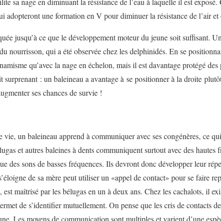
cilite sa nage en diminuant la résistance de l’eau à laquelle il est expos
 qui adopteront une formation en V pour diminuer la résistance de l’air e
quée jusqu’à ce que le développement moteur du jeune soit suffisant. Une
n du nourrisson, qui a été observée chez les delphinidés. En se positionn
amisme qu’avec la nage en échelon, mais il est davantage protégé des
t surprenant : un baleineau a avantage à se positionner à la droite plut
augmenter ses chances de survie !
e vie, un baleineau apprend à communiquer avec ses congénères, ce qui
lugas et autres baleines à dents communiquent surtout avec des hautes f
e des sons de basses fréquences. Ils devront donc développer leur réper
’éloigne de sa mère peut utiliser un «appel de contact» pour se faire re
est maîtrisé par les bélugas en un à deux ans. Chez les cachalots, il ex
ermet de s’identifier mutuellement. On pense que les cris de contacts de
une. Les moyens de communication sont multiples et varient d’une espèc