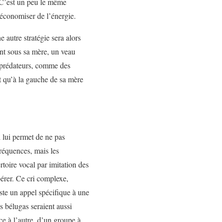
é. C’est un peu le même
t économiser de l’énergie.
 autre stratégie sera alors
ant sous sa mère, un veau
 prédateurs, comme des
ôt qu’à la gauche de sa mère
 lui permet de ne pas
réquences, mais les
toire vocal par imitation des
pérer. Ce cri complexe,
iste un appel spécifique à une
s bélugas seraient aussi
e à l’autre, d’un groupe à