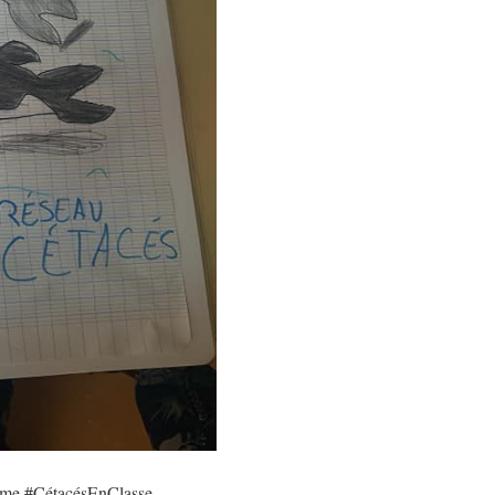
amme #CétacésEnClasse,