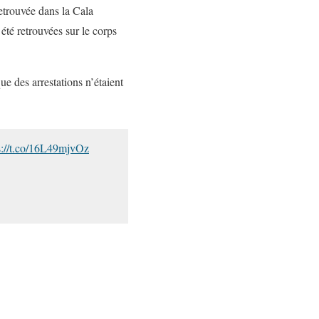
etrouvée dans la Cala
été retrouvées sur le corps
e des arrestations n’étaient
s://t.co/16L49mjvOz