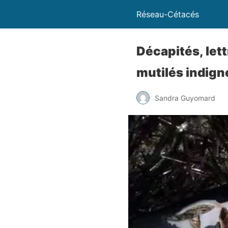
Réseau-Cétacés
Décapités, let
mutilés indign
Sandra Guyomard