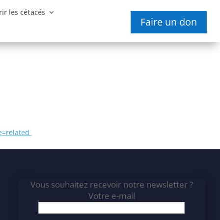
ir les cétacés
Faire un don
e=related
Vous souhaitez recevoir notre newsletter ?
Votre e-mail