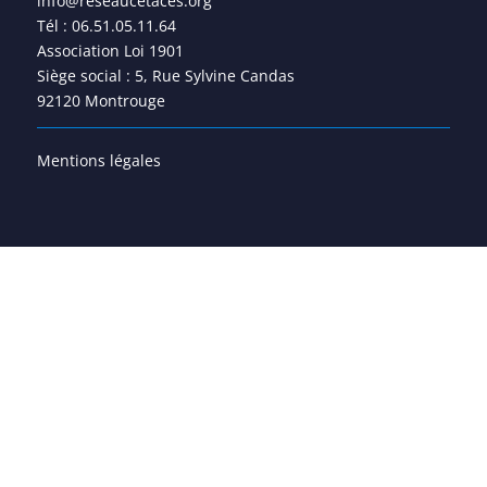
info@reseaucetaces.org
Tél : 06.51.05.11.64
Association Loi 1901
Siège social : 5, Rue Sylvine Candas
92120 Montrouge
Mentions légales