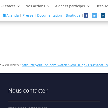
u-Cétacés
Nos actions
Aider et participer
Découvr
Agenda
|
Presse
|
Documentation
|
Boutique
|
|
|
!
 – en vidéo :
http://fr.youtube.com/watch?v=wDsHopZs36k&featur
Nous contacter