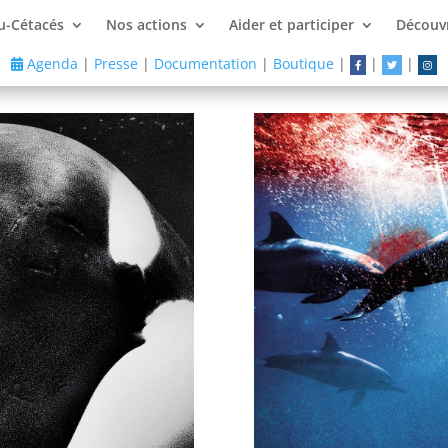
u-Cétacés
Nos actions
Aider et participer
Découvr
Agenda
|
Presse
|
Documentation
|
Boutique
|
|
|