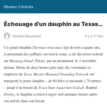
Réseau-Cétacés
Échouage d’un dauphin au Texas…
Sandra Guyomard
il y a 17 ans
Un grand dauphin (
Tursiops truncatus
) âgé de trois à quatre ans,
et présentant des griffures sur tout le corps, a été découvert échoué
sur
Mustang Island
(Texas), par un promeneur, le 3 novembre
dernier. Moins de deux heures plus tard, des volontaires et
employés du
Texas Marine Mammal Stranding Network
ont
transporté le jeune dauphin – de 80 kilos et mesurant 1,70 mètres
– jusqu’à un bassin du
Texas State Aquarium SeaLab
. Baptisé
Donley
, le dauphin a réussi à nager seul quelques heures après
son arrivée dans son bassin.