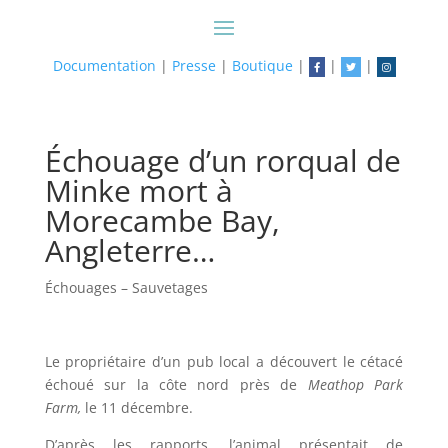
Documentation
|
Presse
|
Boutique
|
|
|
Échouage d’un rorqual de
Minke mort à
Morecambe Bay,
Angleterre…
Échouages – Sauvetages
Le propriétaire d’un pub local a découvert le cétacé
échoué sur la côte nord près de
Meathop Park
Farm,
le 11 décembre.
D’après les rapports, l’animal présentait de