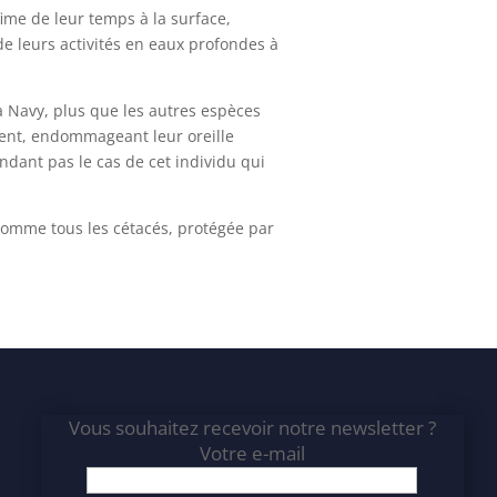
ime de leur temps à la surface,
de leurs activités en eaux profondes à
la Navy, plus que les autres espèces
ement, endommageant leur oreille
dant pas le cas de cet individu qui
 comme tous les cétacés, protégée par
Vous souhaitez recevoir notre newsletter ?
Votre e-mail