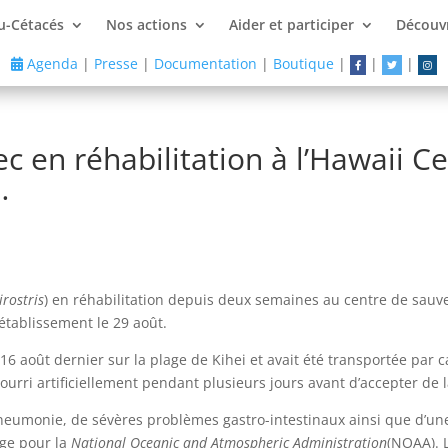
u-Cétacés
Nos actions
Aider et participer
Découvr
Agenda
|
Presse
|
Documentation
|
Boutique
|
|
|
ec en réhabilitation à l’Hawaii C
…
rostris
) en réhabilitation depuis deux semaines au centre de sauvet
’établissement le 29 août.
 16 août dernier sur la plage de Kihei et avait été transportée par c
ourri artificiellement pendant plusieurs jours avant d’accepter de l
pneumonie, de sévères problèmes gastro-intestinaux ainsi que d’un
age pour la
National Oceanic and Atmospheric Administration
(NOAA). L