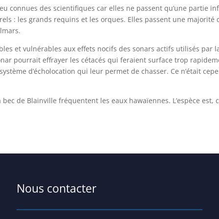
eu connues des scientifiques car elles ne passent qu’une partie inf
rels : les grands requins et les orques. Elles passent une majorité 
almars.
les et vulnérables aux effets nocifs des sonars actifs utilisés par 
sonar pourrait effrayer les cétacés qui feraient surface trop rapid
ystème d’écholocation qui leur permet de chasser. Ce n’était cepen
à bec de Blainville fréquentent les eaux hawaïennes. L’espèce est,
Nous contacter