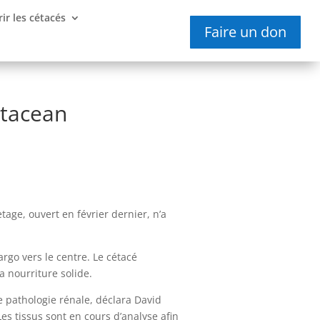
ir les cétacés
Faire un don
etacean
age, ouvert en février dernier, n’a
argo vers le centre. Le cétacé
a nourriture solide.
e pathologie rénale, déclara David
es tissus sont en cours d’analyse afin