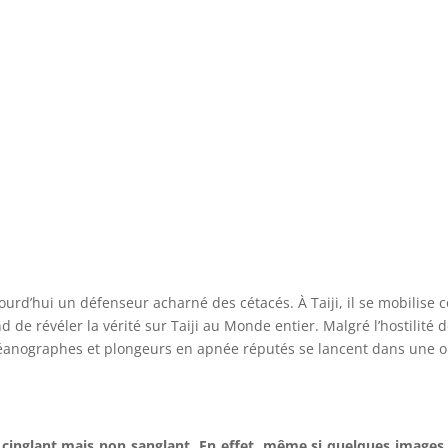
urd’hui un défenseur acharné des cétacés. À Taiji, il se mobilise 
de révéler la vérité sur Taiji au Monde entier. Malgré l’hostilité d
éanographes et plongeurs en apnée réputés se lancent dans une op
lm cinglant mais non sanglant. En effet, même si quelques images