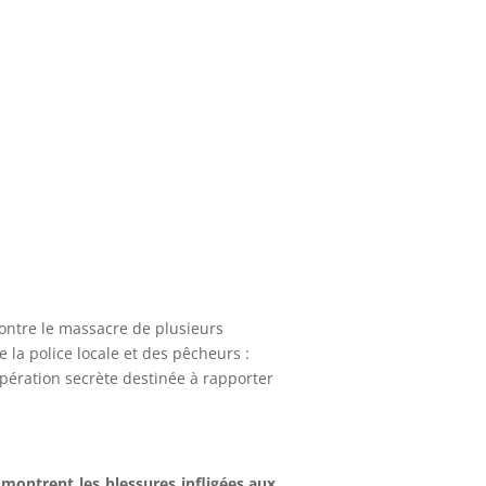
contre le massacre de plusieurs
e la police locale et des pêcheurs :
ération secrète destinée à rapporter
 montrent les blessures infligées aux