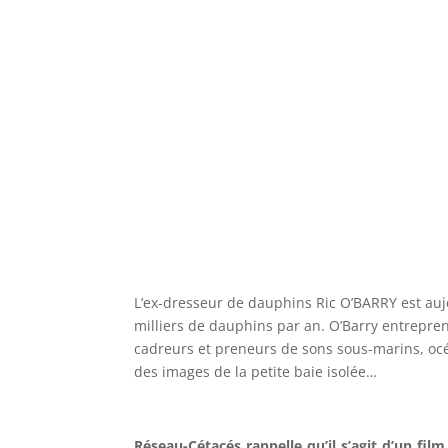
L’ex-dresseur de dauphins Ric O’BARRY est aujo
milliers de dauphins par an. O’Barry entreprend 
cadreurs et preneurs de sons sous-marins, oc
des images de la petite baie isolée…
Réseau-Cétacés rappelle qu’il s’agit d’un fi