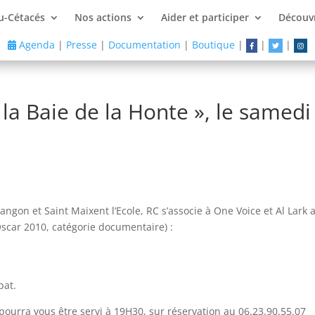
u-Cétacés
Nos actions
Aider et participer
Découvr
Agenda
|
Presse
|
Documentation
|
Boutique
|
|
|
 la Baie de la Honte », le samedi
angon et Saint Maixent l’Ecole, RC s’associe à One Voice et Al Lark
scar 2010, catégorie documentaire) :
bat.
 pourra vous être servi à 19H30, sur réservation au 06.23.90.55.07