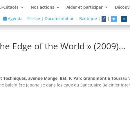
u-Cétacés
Nos actions
Aider et participer
Découvr
Agenda
|
Presse
|
Documentation
|
Boutique
|
|
|
the Edge of the World » (2009)…
et Techniques, avenue Monge, Bât. F, Parc Grandmont à Tours
aur
che baleinière japonaise dans les eaux du Sanctuaire Baleinier Int