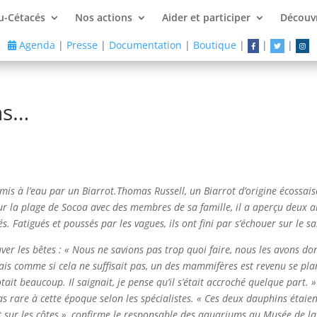
u-Cétacés
Nos actions
Aider et participer
Découvr
Agenda
|
Presse
|
Documentation
|
Boutique
|
|
|
ns…
mis à l’eau par un Biarrot.
Thomas Russell, un Biarrot d’origine écossais
ur la plage de Socoa avec des membres de sa famille, il a aperçu deux ai
 Fatigués et poussés par les vagues, ils ont fini par s’échouer sur le 
uver les bêtes : « Nous ne savions pas trop quoi faire, nous les avons do
is comme si cela ne suffisait pas, un des mammifères est revenu se plan
tait beaucoup. Il saignait, je pense qu’il s’était accroché quelque part. »
 rare à cette époque selon les spécialistes. « Ces deux dauphins étaie
 sur les côtes », confirme le responsable des aquariums au Musée de la 