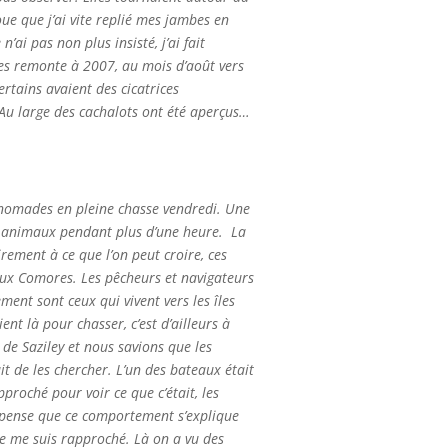
oue que j’ai vite replié mes jambes en
’ai pas non plus insisté, j’ai fait
es remonte à 2007, au mois d’août vers
certains avaient des cicatrices
. Au large des cachalots ont été aperçus…
s nomades en pleine chasse vendredi. Une
es animaux pendant plus d’une heure.
La
rement à ce que l’on peut croire, ces
 aux Comores. Les pêcheurs et navigateurs
ment sont ceux qui vivent vers les îles
nt là pour chasser, c’est d’ailleurs à
de Saziley et nous savions que les
 de les chercher. L’un des bateaux était
proché pour voir ce que c’était, les
je pense que ce comportement s’explique
je me suis rapproché. Là on a vu des