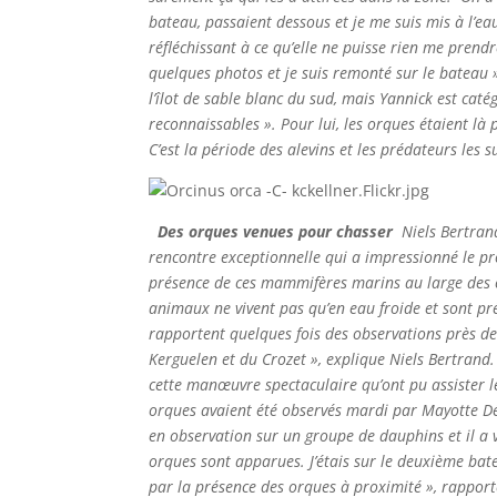
bateau, passaient dessous et je me suis mis à l’eau
réfléchissant à ce qu’elle ne puisse rien me prendre 
quelques photos et je suis remonté sur le bateau 
l’îlot de sable blanc du sud, mais Yannick est catég
reconnaissables ». Pour lui, les orques étaient là
C’est la période des alevins et les prédateurs les s
Des orques venues pour chasser
Niels Bertran
rencontre exceptionnelle qui a impressionné le pr
présence de ces mammifères marins au large des cô
animaux ne vivent pas qu’en eau froide et sont pré
rapportent quelques fois des observations près d
Kerguelen et du Crozet », explique Niels Bertrand.
cette manœuvre spectaculaire qu’ont pu assister l
orques avaient été observés mardi par Mayotte Dé
en observation sur un groupe de dauphins et il a v
orques sont apparues. J’étais sur le deuxième bate
par la présence des orques à proximité », rapport