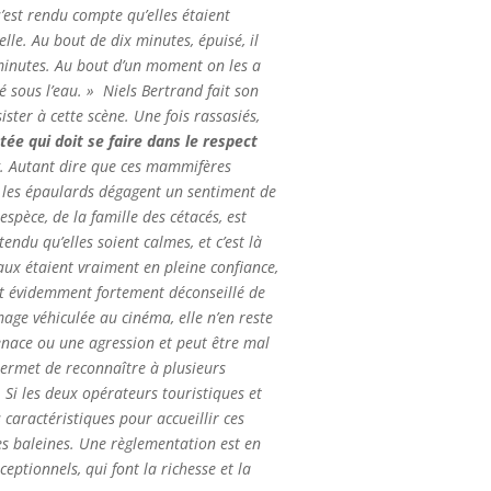
s’est rendu compte qu’elles étaient
elle. Au bout de dix minutes, épuisé, il
0 minutes. Au bout d’un moment on les a
é sous l’eau. »
Niels Bertrand fait son
ster à cette scène. Une fois rassasiés,
e qui doit se faire dans le respect
g. Autant dire que ces mammifères
, les épaulards dégagent un sentiment de
pèce, de la famille des cétacés, est
tendu qu’elles soient calmes, et c’est là
aux étaient vraiment en pleine confiance,
st évidemment fortement déconseillé de
age véhiculée au cinéma, elle n’en reste
nace ou une agression et peut être mal
 permet de reconnaître à plusieurs
Si les deux opérateurs touristiques et
caractéristiques pour accueillir ces
es baleines. Une règlementation est en
ptionnels, qui font la richesse et la