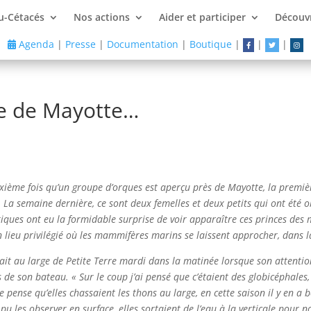
u-Cétacés
Nos actions
Aider et participer
Découvr
Agenda
|
Presse
|
Documentation
|
Boutique
|
|
|
ge de Mayotte…
uxième fois qu’un groupe d’orques est aperçu près de Mayotte, la premièr
. La semaine dernière, ce sont deux femelles et deux petits qui ont été 
stiques ont eu la formidable surprise de voir apparaître ces princes des 
 lieu privilégié où les mammifères marins se laissent approcher, dans la
ait au large de Petite Terre mardi dans la matinée lorsque son attentio
 de son bateau. « Sur le coup j’ai pensé que c’étaient des globicéphales
e pense qu’elles chassaient les thons au large, en cette saison il y en a
pu les observer en surface, elles sortaient de l’eau à la verticale pour 