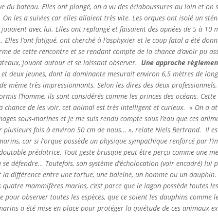
ave du bateau. Elles ont plongé, on a vu des éclaboussures au loin et on 
On les a suivies car elles allaient très vite. Les orques ont isolé un stén
i, jouaient avec lui. Elles ont replongé et faisaient des apnées de 5 à 1
lles l’ont fatigué, ont cherché à l’asphyxier et le coup fatal a été donn
me de cette rencontre et se rendant compte de la chance d’avoir pu assi
teaux, jouant autour et se laissant observer.
Une approche règlementé
 et deux jeunes, dont la dominante mesurait environ 6,5 mètres de lon
t de même très impressionnants. Selon les dires des deux professionnels
mis l’homme, ils sont considérés comme les princes des océans. Cette es
 chance de les voir, cet animal est très intelligent et curieux.
« On a at
 images sous-marines et je me suis rendu compte sous l’eau que ces anim
ir plusieurs fois à environ 50 cm de nous… », relate Niels Bertrand.
Il e
arins, car si l’orque possède un physique sympathique renforcé par l’im
edoutable prédatrice. Tout geste brusque peut être perçu comme une me
 à se défendre… Toutefois, son système d’écholocation (voir encadré) lui
ait la différence entre une tortue, une baleine, un homme ou un dauphin.
s quatre mammifères marins, c’est parce que le lagon possède toutes les 
ise pour observer toutes les espèces, que ce soient les dauphins comme l
rins a été mise en place pour protéger la quiétude de ces animaux exce