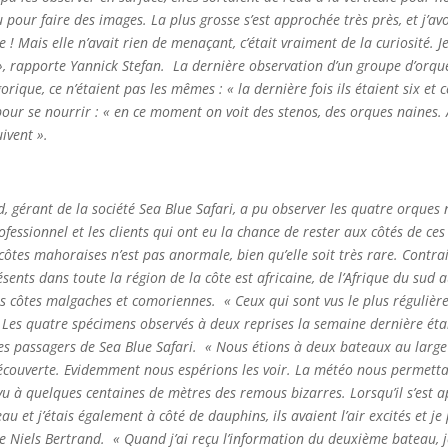
 pour faire des images. La plus grosse s’est approchée très près, et j’av
! Mais elle n’avait rien de menaçant, c’était vraiment de la curiosité. Je n
», rapporte Yannick Stefan.
La dernière observation d’un groupe d’orqu
orique, ce n’étaient pas les mêmes : « la dernière fois ils étaient six et 
 pour se nourrir : « en ce moment on voit des stenos, des orques naines
uivent ».
d, gérant de la société Sea Blue Safari, a pu observer les quatre orque
ofessionnel et les clients qui ont eu la chance de rester aux côtés de c
tes mahoraises n’est pas anormale, bien qu’elle soit très rare. Contrai
sents dans toute la région de la côte est africaine, de l’Afrique du sud
es côtes malgaches et comoriennes.
« Ceux qui sont vus le plus régulière
 Les quatre spécimens observés à deux reprises la semaine dernière étaie
es passagers de Sea Blue Safari.
« Nous étions à deux bateaux au large 
couverte. Evidemment nous espérions les voir. La météo nous permettait
u à quelques centaines de mètres des remous bizarres. Lorsqu’il s’est ap
au et j’étais également à côté de dauphins, ils avaient l’air excités et 
e Niels Bertrand.
« Quand j’ai reçu l’information du deuxième bateau, 