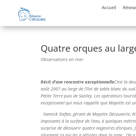
Accueil
Résea
Quatre orques au lar
Observations en mer
Récit d’une rencontre exceptionnelle
C’est la de
août 2007 au large de l’îlot de sable blanc du sud
Petite Terre puis de Saziley. Les opérateurs touri
exceptionnel qui nous rappelle que Mayotte est un
Yannick Stefan, gérant de Mayotte Découverte, ét
imposants à la surface de l’eau, à quelques mètres
surprise de découvrir quatre nageoires d’orques. J
sûrement ça qui les a attirées dans la zone.
On a 