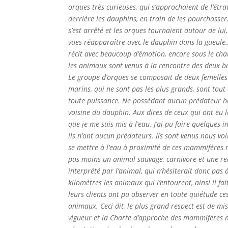
orques très curieuses, qui s’approchaient de l’étr
derrière les dauphins, en train de les pourchasser. 
s’est arrêté et les orques tournaient autour de lu
vues réapparaître avec le dauphin dans la gueule… E
récit avec beaucoup d’émotion, encore sous le char
les animaux sont venus à la rencontre des deux ba
Le groupe d’orques se composait de deux femelles
marins, qui ne sont pas les plus grands, sont tou
toute puissance. Ne possédant aucun prédateur hor
voisine du dauphin. Aux dires de ceux qui ont eu la
que je me suis mis à l’eau. J’ai pu faire quelques
ils n’ont aucun prédateurs. Ils sont venus nous vo
se mettre à l’eau à proximité de ces mammifères m
pas moins un animal sauvage, carnivore et une r
interprété par l’animal, qui n’hésiterait donc pas
kilomètres les animaux qui l’entourent, ainsi il f
leurs clients ont pu observer en toute quiétude ce
animaux. Ceci dit, le plus grand respect est de m
vigueur et la Charte d’approche des mammifères ma