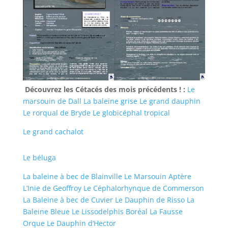
Découvrez les Cétacés des mois précédents ! :
Le
marsouin de Dall
La baleine grise
Le grand dauphin
Le rorqual de Bryde
Le globicéphal tropical
Le grand cachalot
Le béluga
La baleine à bec de Blainville
Le Marsouin Aptère
L’Inie de Geoffroy
Le Céphalorhynque de Commerson
La Baleine à bec de Cuvier
Le Dauphin de Risso
La
Baleine Bleue
Le Lissodelphis Boréal
La Fausse
Orque
Le Dauphin d’Hector