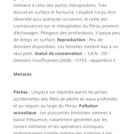
similaire à celui des autres mésoplodons. Très
discret en surface et farouche. L’espèce n’a pu être
observée qu’a quelques occasions; le reste des
connaissances sur le mésoplodon du Pérou provient
d’échouages. Plongeur des profondeurs, il passe peu
de temps en surface.
Reproduction
:
Peu de
données disponibles. Les femelles mettent bas à un
seul petit.
Statut de conservation
: – IUCN : DD :
Données insuffisantes (2008) – CITES : Appendice II
Menaces
:
Pêches
: L’espèce est reportée parmi les prises
accidentelles des filets de pêche en eaux profondes
et au requin, au large du Pérou.
Pollution
acoustique
: Les puissantes émissions sonores à
basse fréquence, notamment générées par les
sonars militaires et les opérations sismiques,
endommagent l’oreille interne des baleines à bec.