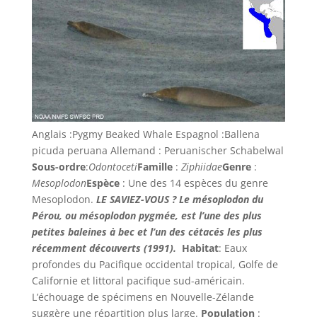
Anglais :
Pygmy Beaked Whale Espagnol :
Ballena
picuda peruana Allemand : Peruanischer Schabelwal
Sous-ordre
:
Odontoceti
Famille
:
Ziphiidae
Genre
:
Mesoplodon
Espèce
: Une des 14 espèces du genre
Mesoplodon.
LE SAVIEZ-VOUS ?
Le mésoplodon du
Pérou, ou mésoplodon pygmée, est l’une des plus
petites baleines à bec et l’un des cétacés les plus
récemment découverts (1991).
Habitat
: Eaux
profondes du Pacifique occidental tropical, Golfe de
Californie et littoral pacifique sud-américain.
L’échouage de spécimens en Nouvelle-Zélande
suggère une répartition plus large.
Population
: