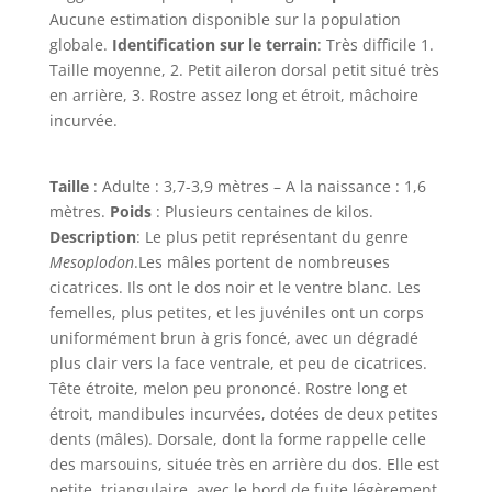
Aucune estimation disponible sur la population
globale.
Identification sur le terrain
: Très difficile 1.
Taille moyenne, 2. Petit aileron dorsal petit situé très
en arrière, 3. Rostre assez long et étroit, mâchoire
incurvée.
Taille
: Adulte : 3,7-3,9 mètres – A la naissance : 1,6
mètres.
Poids
: Plusieurs centaines de kilos.
Description
: Le plus petit représentant du genre
Mesoplodon
.Les mâles portent de nombreuses
cicatrices. Ils ont le dos noir et le ventre blanc. Les
femelles, plus petites, et les juvéniles ont un corps
uniformément brun à gris foncé, avec un dégradé
plus clair vers la face ventrale, et peu de cicatrices.
Tête étroite, melon peu prononcé. Rostre long et
étroit, mandibules incurvées, dotées de deux petites
dents (mâles). Dorsale, dont la forme rappelle celle
des marsouins, située très en arrière du dos. Elle est
petite, triangulaire, avec le bord de fuite légèrement