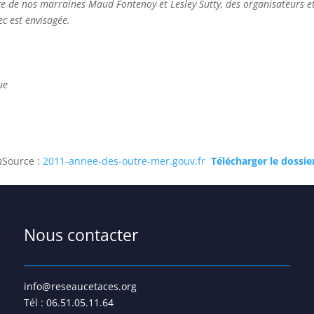
nce de nos marraines Maud Fontenoy et Lesley Sutty, des organisateurs et
ec est envisagée.
ue
n
Source :
2011-annee-des-outre-mer.gouv.fr
Télécharger le dossi
Nous contacter
info@reseaucetaces.org
Tél : 06.51.05.11.64