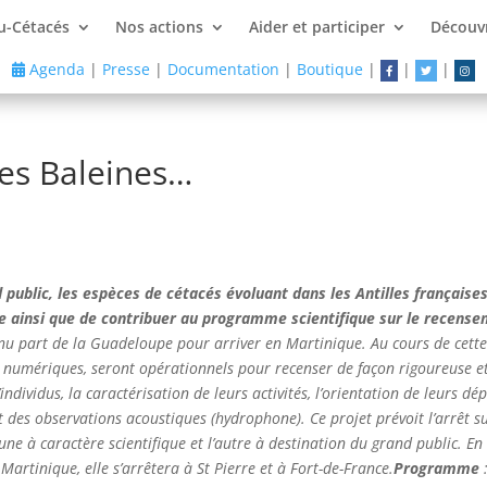
u-Cétacés
Nos actions
Aider et participer
Découvr
Agenda
|
Presse
|
Documentation
|
Boutique
|
|
|
des Baleines…
 public, les espèces de cétacés évoluant dans les Antilles françaises,
se ainsi que de contribuer au programme scientifique sur le recense
nu part de la Guadeloupe pour arriver en Martinique. Au cours de cette 
s numériques, seront opérationnels pour recenser de façon rigoureuse e
individus, la caractérisation de leurs activités, l’orientation de leurs dé
t des observations acoustiques (hydrophone). Ce projet prévoit l’arrêt sur
une à caractère scientifique et l’autre à destination du grand public. E
 Martinique, elle s’arrêtera à St Pierre et à Fort-de-France.
Programme