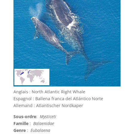
Anglais : North Atlantic Right Whale
Espagnol : Ballena franca del Atlántico Norte
Allemand : Atlantischer Nordkaper
Sous-ordre
:
Mysticeti
Famille
:
Balaenidae
Genre
:
Eubalaena