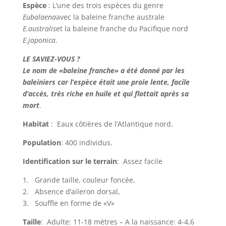
Espèce
: L’une des trois espèces du genre
Eubalaena
avec la baleine franche australe
E.australis
et la baleine franche du Pacifique nord
E.japonica
.
LE SAVIEZ-VOUS ?
Le nom de «baleine franche» a été donné par les
baleiniers car l’espèce était une proie lente, facile
d’accès, très riche en huile et qui flottait après sa
mort
.
Habitat
: Eaux côtières de l’Atlantique nord.
Population
: 400 individus.
Identification sur le terrain
: Assez facile
1. Grande taille, couleur foncée,
2. Absence d’aileron dorsal,
3. Souffle en forme de «V»
Taille
: Adulte: 11-18 mètres – A la naissance: 4-4,6