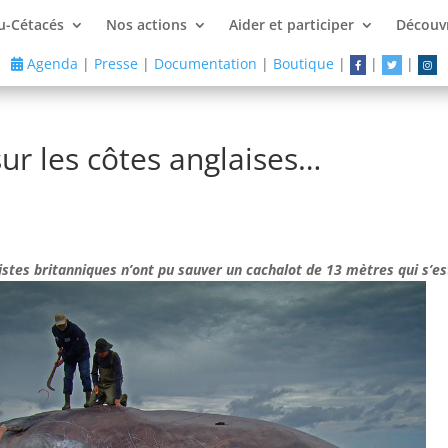
u-Cétacés
Nos actions
Aider et participer
Découvr
Agenda
|
Presse
|
Documentation
|
Boutique
|
|
|
ur les côtes anglaises…
ogistes britanniques n’ont pu sauver un cachalot de 13 mètres qui s’