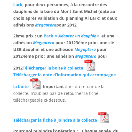
Lark
, pour deux personnes, à la rencontre des
dauphins de la baie du Mont Saint Michel (date au
choix après validation du planning Al Lark) et deux
adhésions
Megaptera
pour 2012
2ème prix : un
Pack «
Adopter un dauphin
«
et une
adhésion
Megaptera
pour 2012
3ème prix : une clé
USB dauphin et une adhésion
Megaptera
pour
2012
4ème prix : une adhésion
Megaptera
pour
2012
Télécharger la boite à collecte
Télécharger la note d’information qui accompagne
la boite
Important :
lors du retour de la
collecte, n’oubliez pas de retourner la fiche
téléchargeable ci-dessous.
Télécharger la fiche à joindre à la collecte
Pourquoi rejoindre l’opération ?
Chaque année, du