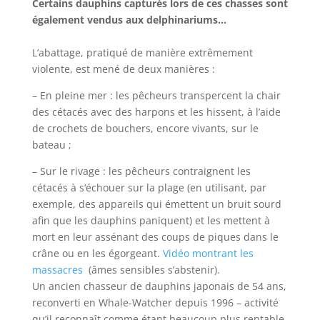
Certains dauphins capturés lors de ces chasses sont
également vendus aux delphinariums…
L’abattage, pratiqué de manière extrêmement
violente, est mené de deux manières :
– En pleine mer : les pêcheurs transpercent la chair
des cétacés avec des harpons et les hissent, à l’aide
de crochets de bouchers, encore vivants, sur le
bateau ;
– Sur le rivage : les pêcheurs contraignent les
cétacés à s‘échouer sur la plage (en utilisant, par
exemple, des appareils qui émettent un bruit sourd
afin que les dauphins paniquent) et les mettent à
mort en leur assénant des coups de piques dans le
crâne ou en les égorgeant.
Vidéo montrant les
massacres
(âmes sensibles s’abstenir).
Un ancien chasseur de dauphins japonais de 54 ans,
reconverti en Whale-Watcher depuis 1996 – activité
qu’il reconnaît comme étant beaucoup plus rentable