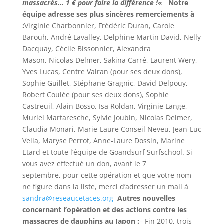
massacrés… 1 € pour faire la différence !
«
Notre
équipe adresse ses plus sincères remerciements à
:
Virginie Charbonnier, Frédéric Duran, Carole
Barouh, André Lavalley, Delphine Martin David, Nelly
Dacquay, Cécile Bissonnier, Alexandra
Mason, Nicolas Delmer, Sakina Carré, Laurent Wery,
Yves Lucas, Centre Valran (pour ses deux dons),
Sophie Guillet, Stéphane Gragnic, David Delpouy,
Robert Coulée (pour ses deux dons), Sophie
Castreuil, Alain Bosso, Isa Roldan, Virginie Lange,
Muriel Martaresche, Sylvie Joubin, Nicolas Delmer,
Claudia Monari, Marie-Laure Conseil Neveu, Jean-Luc
Vella, Maryse Perrot, Anne-Laure Dossin, Marine
Etard et toute l’équipe de Goandsurf Surfschool. Si
vous avez effectué un don, avant le 7
septembre, pour cette opération et que votre nom
ne figure dans la liste, merci d’adresser un mail à
sandra@reseaucetaces.org
Autres nouvelles
concernant l’opération et des actions contre les
massacres de dauphins au Japon :
– Fin 2010, trois