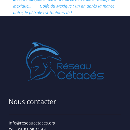
Mexique…
Golfe du Mexique : un an après la marée
noire, le pétrole est toujours là !
Nous contacter
info@reseaucetaces.org
Tél : 06.51.05.11.64