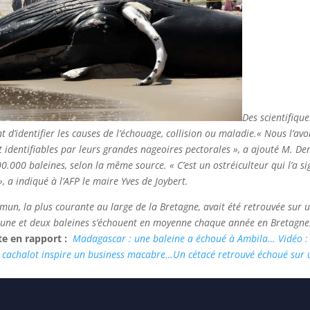
Des scientifiqu
d’identifier les causes de l’échouage, collision ou maladie.
« Nous l’avo
nt identifiables par leurs grandes nageoires pectorales », a ajouté M. 
.000 baleines, selon la même source. « C’est un ostréiculteur qui l’a sig
 a indiqué à l’AFP le maire Yves de Joybert.
un, la plus courante au large de la Bretagne, avait été retrouvée sur un
e une et deux baleines s’échouent en moyenne chaque année en Bretagne
te en rapport :
Madagascar : une baleine a échoué à Ambila…
Vidéo 
 cachalot inspire un business macabre…
Un cétacé retrouvé échoué sur 