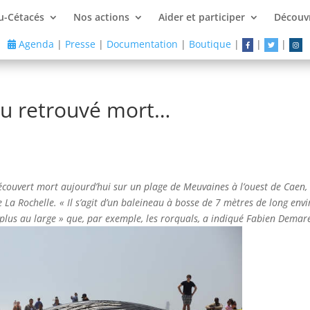
u-Cétacés
Nos actions
Aider et participer
Découvr
Agenda
|
Presse
|
Documentation
|
Boutique
|
|
|
au retrouvé mort…
couvert mort aujourd’hui sur un plage de Meuvaines à l’ouest de Caen, 
La Rochelle. « Il s’agit d’un baleineau à bosse de 7 mètres de long env
nt plus au large » que, par exemple, les rorquals, a indiqué Fabien Demar