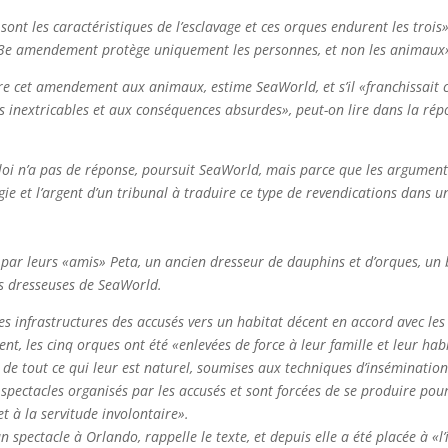
t sont les caractéristiques de l’esclavage et ces orques endurent les troi
le 13e amendement protège uniquement les personnes, et non les animaux
dre cet amendement aux animaux, estime SeaWorld, et s’il «franchissait c
inextricables et aux conséquences absurdes», peut-on lire dans la répo
 loi n’a pas de réponse, poursuit SeaWorld, mais parce que les argument
gie et l’argent d’un tribunal à traduire ce type de revendications dans u
 par leurs «amis» Peta, un ancien dresseur de dauphins et d’orques, un 
s dresseuses de SeaWorld.
s infrastructures des accusés vers un habitat décent en accord avec les 
nt, les cinq orques ont été «enlevées de force à leur famille et leur hab
e tout ce qui leur est naturel, soumises aux techniques d’insémination 
pectacles organisés par les accusés et sont forcées de se produire pour 
et à la servitude involontaire».
 spectacle à Orlando, rappelle le texte, et depuis elle a été placée à «