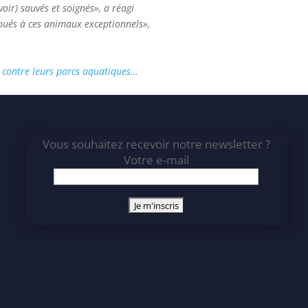
oir) sauvés et soignés», a réagi
loués à ces animaux exceptionnels»,
e contre leurs parcs aquatiques…
Vous souhaitez recevoir notre newsletter ?
Votre e-mail