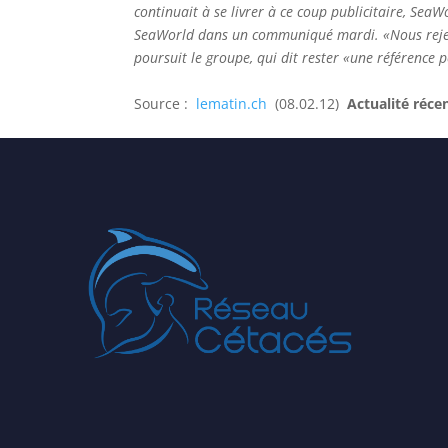
continuait à se livrer à ce coup publicitaire, Sea
SeaWorld dans un communiqué mardi. «Nous rejeton
poursuit le groupe, qui dit rester «une référence 
Source :
lematin.ch
(08.02.12)
Actualité réce