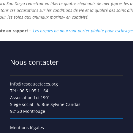
Word San Diego remettait en liberté quatre éléphants de mer (après les av
s ces accusations sur les conditions de vie et la qualité des soins al
pour les soins aux animaux marins» en captivité.
nte en rapport :
Les orques ne pourront porter plainte pour esclavag
Nous contacter
info@reseaucetaces.org
Tél : 06.51.05.11.64
Association Loi 1901
Siège social : 5, Rue Sylvine Candas
92120 Montrouge
Mentions légales