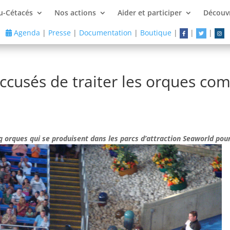
u-Cétacés
Nos actions
Aider et participer
Découvr
Agenda
|
Presse
|
Documentation
|
Boutique
|
|
|
 accusés de traiter les orques c
q orques qui se produisent dans les parcs d’attraction Seaworld po