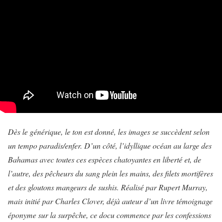
Dès le générique, le ton est donné, les images se succèdent selon
un tempo paradis/enfer. D’un côté, l’idyllique océan au large des
Bahamas avec toutes ces espèces chatoyantes en liberté et, de
l’autre, des pêcheurs du sang plein les mains, des filets mortifères
et des gloutons mangeurs de sushis.
Réalisé par Rupert Murray,
mais initié par Charles Clover, déjà auteur d’un livre témoignage
éponyme sur la surpêche, ce docu commence par les confessions