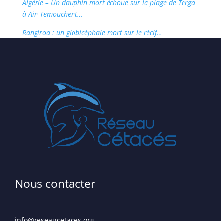
Algérie – Un dauphin mort échoue sur la plage de Terga
à Ain Temouchent…
Rangiroa : un globicéphale mort sur le récif…
Nous contacter
info@reseaucetaces.org