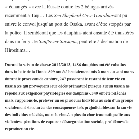
« échangés » avec la Russie contre les 2 bélugas arrivés
récemment à Taïji… Les
Sea Shepherd Cove Guardians
ont pu
suivre le convoi jusqu’au port de Osaka, avant d’être stoppés par
la police. Il semblerait que les dauphins aient ensuite été transférés
dans un ferry : le
Sunflower Satsuma
, peut-être à destination de
Hiroshima…
Durant la saison de chasse 2012/2013, 1486 dauphins ont été rabattus
dans la baie de la Honte. 899 ont été brutalement mis à mort ou sont morts
durant le processus de capture, 247 passeront le restant de leur vie en
bassin (ce qui provoquera leur décès prématuré puisque aucun bassin ne
répond aux exigences physiologies des dauphins), 340 ont été relâchés
mais, rappelons-le, prélever un ou plusieurs individus au sein d’un groupe
socialement structuré a des conséquences très préjudiciables sur la survie
des individus relâchés, outre le choc/en plus du choc traumatique lié aux
violentes opérations de capture : désorganisation sociale, problèmes de
reproduction etc…