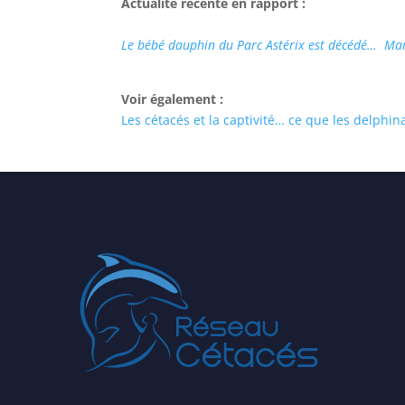
Actualité récente en rapport
:
Le bébé dauphin du Parc Astérix est décédé…
Mar
Voir également :
Les cétacés et la captivité… ce que les delphi