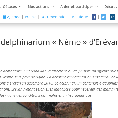
u-Cétacés
Nos actions
Aider et participer
Découvr
Agenda
|
Presse
|
Documentation
|
Boutique
|
|
|
u delphinarium « Némo » d’Erév
 démontage. Lilit Sahakian la directrice du delphinarium affirme que l
’Ukraine, leur pays d’origine. La dernière représentation s’est déroulée l
tions à Erévan en décembre 2010. Le delphinarium contenait 4 dauphins
ations, Erévan n’étant selon elles inadaptée pour héberger des mammifè
voluer dans des conditions optimales en milieu aquatique.