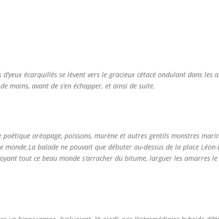
s d’yeux écarquillés se lèvent vers le gracieux cétacé ondulant dans les
 de mains, avant de s’en échapper, et ainsi de suite.
e poétique aréopage, poissons, murène et autres gentils monstres marin
r le monde.La balade ne pouvait que débuter au-dessus de la place Léon-
n voyant tout ce beau monde s’arracher du bitume, larguer les amarres l