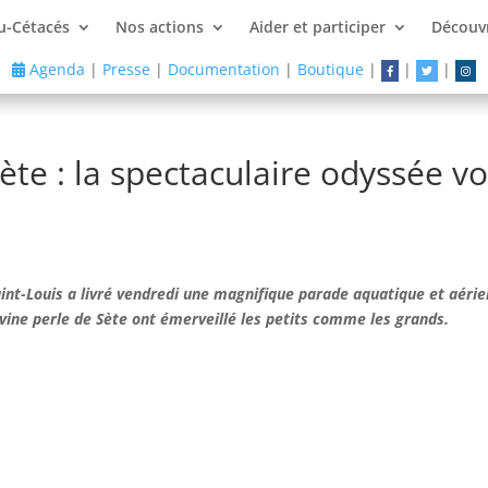
u-Cétacés
Nos actions
Aider et participer
Découvr
Agenda
|
Presse
|
Documentation
|
Boutique
|
|
|
ète : la spectaculaire odyssée vo
aint-Louis a livré vendredi une magnifique parade aquatique et aérien
ine perle de Sète ont émerveillé les petits comme les grands.