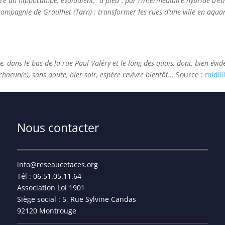
ore un hippocampe, évoluaient, “à pied”, par l’intermédiaire hybride d’
 compagnie de Graulhet (Tarn) : transformer les rues d’une ville en aqu
e, dans le bas de la rue Paul-Valéry et le long des quais, dont, bien évi
hacun(e), sans doute, hier soir, espère revivre bientôt…
Source :
midil
Nous contacter
info@reseaucetaces.org
Tél : 06.51.05.11.64
Association Loi 1901
Siège social : 5, Rue Sylvine Candas
92120 Montrouge