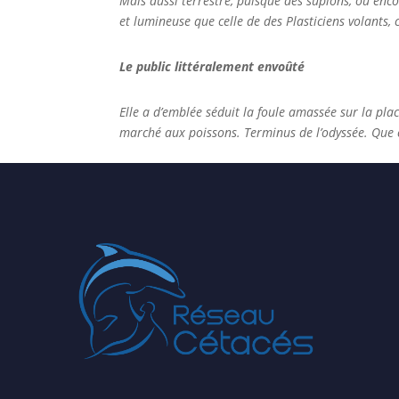
Mais aussi terrestre, puisque des supions, ou enc
et lumineuse que celle de des Plasticiens volants,
Le public littéralement envoûté
Elle a d’emblée séduit la foule amassée sur la plac
marché aux poissons. Terminus de l’odyssée. Que c