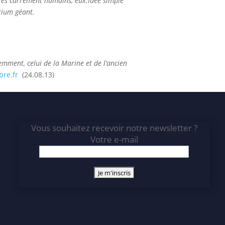
êtres carrément humains, eux.Idée simple
arium géant.
demment, celui de la Marine et de l’ancien
ibre.fr
(24.08.13)
Vous souhaitez recevoir notre newsletter ?
Votre e-mail