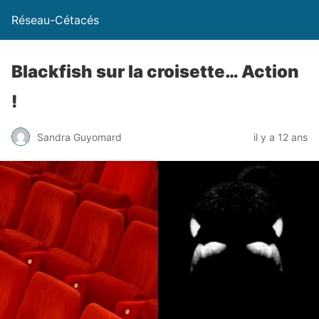
Réseau-Cétacés
Blackfish sur la croisette… Action
!
Sandra Guyomard
il y a 12 ans