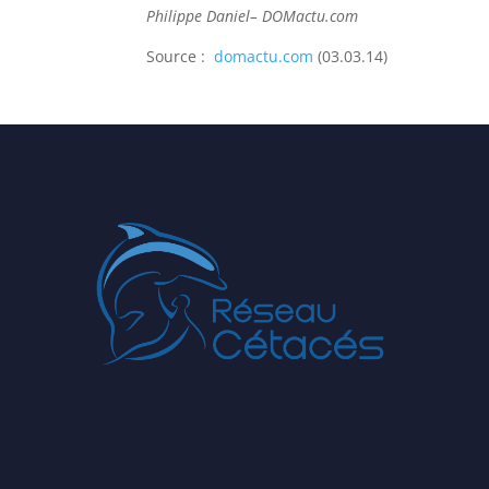
Philippe Daniel
– DOMactu.com
Source :
domactu.com
(03.03.14)