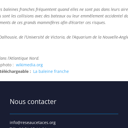
s baleines franches fréquentent quand elles ne sont pas dans leurs aires
s sont les collisions avec des bateaux ou leur emmêlement accidentel dans
ements de ces grands mammifères afin d’écarter ces risques.
alhousie, de l’Université de Victoria, de l’Aquarium de la Nouvelle-Angle
ans l’Atlantique Nord.
e photo :
wikimedia.org
 téléchargeable :
La baleine franche
Nous contacter
info@reseaucetaces.org