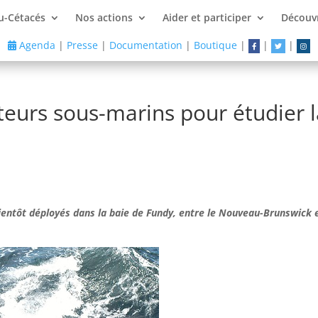
u-Cétacés
Nos actions
Aider et participer
Découvr
Agenda
|
Presse
|
Documentation
|
Boutique
|
|
|
eurs sous-marins pour étudier l
ntôt déployés dans la baie de Fundy, entre le Nouveau-Brunswick et