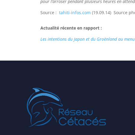
pour l’arroser pendant plusieurs heures en atten
Source :
tahiti-infos.com
(19.09.14) Source ph
Actualité récente en rapport :
Les intentions du Japon et du Groënland au men