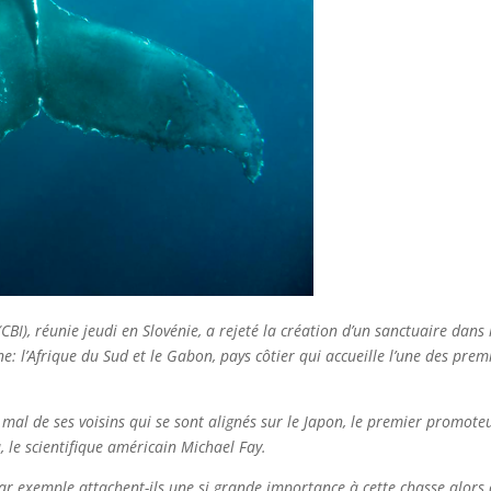
I), réunie jeudi en Slovénie, a rejeté la création d’un sanctuaire dans l
ine: l’Afrique du Sud et le Gabon, pays côtier qui accueille l’une des pr
al de ses voisins qui se sont alignés sur le Japon, le premier promoteur
 le scientifique américain Michael Fay.
 par exemple attachent-ils une si grande importance à cette chasse alors 