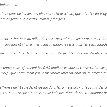
 baleine… ».
tique nous ne les verrons plus », avertit le scientifique à la tête du p
tiques grâce à la création d’aires protégées.
tent l’Atlantique au début de l’hiver austral pour venir s’accoupler dan
, nigérianes et ghanéennes, mais la majorité reste dans les eaux chaude
es, qui va durer trois à quatre mois. On peut les observer s’ébattre sa
.
 année », se réjouissent les ONG impliquées dans la conservation des fo
 s’explique notamment par le moratoire international qui a interdit la
.
 effrénée au 19e siècle, et jusque dans les années 50: « à l’époque, des 
caux se sont très peu intéressés aux baleines, étant donné l’abondance d