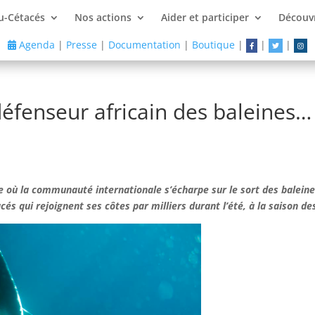
u-Cétacés
Nos actions
Aider et participer
Découvr
Agenda
|
Presse
|
Documentation
|
Boutique
|
|
|
éfenseur africain des baleines… 
 où la communauté internationale s’écharpe sur le sort des baleines
és qui rejoignent ses côtes par milliers durant l’été, à la saison d