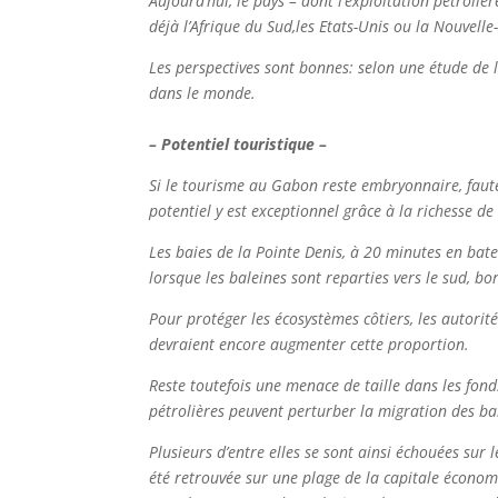
Aujourd’hui, le pays – dont l’exploitation pétroli
déjà l’Afrique du Sud,les Etats-Unis ou la Nouvelle
Les perspectives sont bonnes: selon une étude de 
dans le monde.
– Potentiel touristique –
Si le tourisme au Gabon reste embryonnaire, faute 
potentiel y est exceptionnel grâce à la richesse de
Les baies de la Pointe Denis, à 20 minutes en batea
lorsque les baleines sont reparties vers le sud, bo
Pour protéger les écosystèmes côtiers, les autorit
devraient encore augmenter cette proportion.
Reste toutefois une menace de taille dans les fon
pétrolières peuvent perturber la migration des bal
Plusieurs d’entre elles se sont ainsi échouées sur
été retrouvée sur une plage de la capitale économi