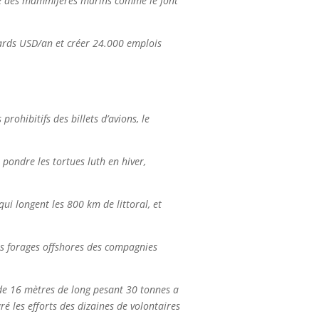
tique des mammifères marins comme le font
liards USD/an et créer 24.000 emplois
ohibitifs des billets d’avions, le
 pondre les tortues luth en hiver,
ui longent les 800 km de littoral, et
les forages offshores des compagnies
e de 16 mètres de long pesant 30 tonnes a
é les efforts des dizaines de volontaires