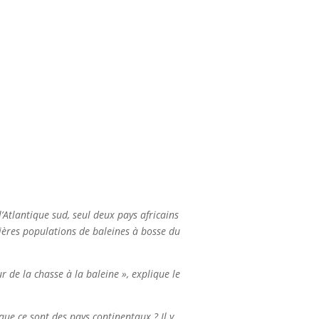
’Atlantique sud, seul deux pays africains
emières populations de baleines à bosse du
 de la chasse à la baleine », explique le
que ce sont des pays continentaux ? Il y