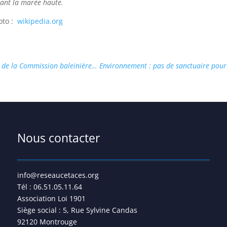
dant la marée haute.
oto :
wikipedia.org
u de la Commission baleinière…
Environnement : pas de sanctuaire pour 
Nous contacter
info@reseaucetaces.org
Tél : 06.51.05.11.64
Association Loi 1901
Siège social : 5, Rue Sylvine Candas
92120 Montrouge