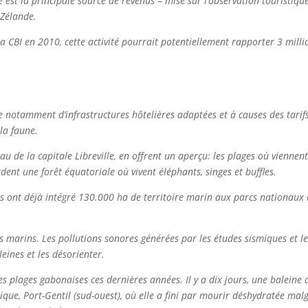
ère est la principale source de revenus – mise sur l’observation touris
-Zélande.
la CBI en 2010, cette activité pourrait potentiellement rapporter 3 mil
notamment d’infrastructures hôtelières adaptées et à causes des tarifs pr
 la faune.
u de la capitale Libreville, en offrent un aperçu: les plages où viennent
rdent une forêt équatoriale où vivent éléphants, singes et buffles.
és ont déjà intégré 130.000 ha de territoire marin aux parcs nationaux q
ds marins. Les pollutions sonores générées par les études sismiques et 
eines et les désorienter.
 les plages gabonaises ces dernières années. Il y a dix jours, une balein
que, Port-Gentil (sud-ouest), où elle a fini par mourir déshydratée malgr